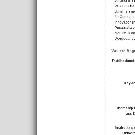
Veranstaltun
Wissenschaft
Unternehmen 
für Controll
Innovations
Personalia 
Neu im Team 
Werdegängen
Weitere Ang
Publikations
Keywo
Themengeb
aus 
Institutione
Univers