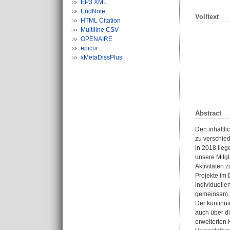
EP3 XML
EndNote
Volltext
HTML Citation
Multiline CSV
OPENAIRE
epicur
xMetaDissPlus
Abstract
Den inhaltli
zu verschied
in 2018 lieg
unsere Mitg
Aktivitäten 
Projekte im 
individuelle
gemeinsam p
Der kontinui
auch über d
erweiterten