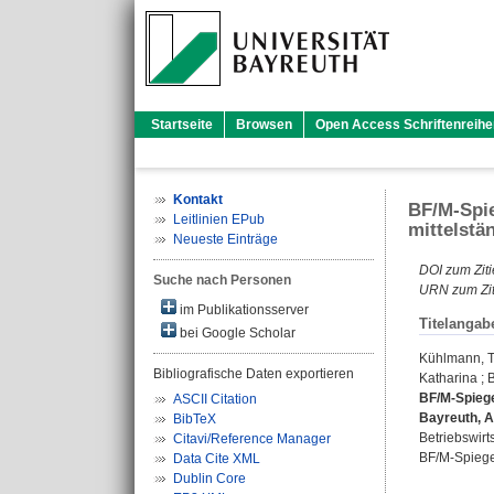
Startseite
Browsen
Open Access Schriftenreihe
Kontakt
BF/M-Spie
Leitlinien EPub
mittelstä
Neueste Einträge
DOI zum Ziti
Suche nach Personen
URN zum Zit
im Publikationsserver
Titelangab
bei Google Scholar
Kühlmann, T
Bibliografische Daten exportieren
Katharina
;
B
BF/M-Spiege
ASCII Citation
Bayreuth, A
BibTeX
Betriebswirt
Citavi/Reference Manager
BF/M-Spiegel
Data Cite XML
Dublin Core