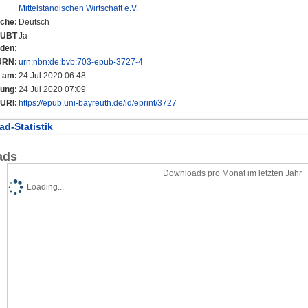
Mittelständischen Wirtschaft e.V.
che:
Deutsch
r UBT
Ja
nden:
URN:
urn:nbn:de:bvb:703-epub-3727-4
t am:
24 Jul 2020 06:48
rung:
24 Jul 2020 07:09
URI:
https://epub.uni-bayreuth.de/id/eprint/3727
d-Statistik
ads
Downloads pro Monat im letzten Jahr
Loading...