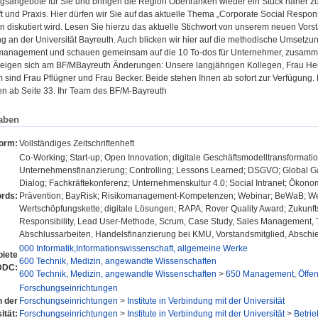
gsangebote für Sie und bringen die Region Oberfranken wieder ein Stück näher zu
 und Praxis. Hier dürfen wir Sie auf das aktuelle Thema „Corporate Social Respons
diskutiert wird. Lesen Sie hierzu das aktuelle Stichwort von unserem neuen Vorst
ing an der Universität Bayreuth. Auch blicken wir hier auf die methodische Umset
management und schauen gemeinsam auf die 10 To-dos für Unternehmer, zusammen 
zeigen sich am BF/MBayreuth Änderungen: Unsere langjährigen Kollegen, Frau Hei
sind Frau Pflügner und Frau Becker. Beide stehen Ihnen ab sofort zur Verfügung.
 ab Seite 33. Ihr Team des BF/M-Bayreuth
aben
form:
Vollständiges Zeitschriftenheft
Co-Working; Start-up; Open Innovation; digitale Geschäftsmodelltransformat
Unternehmensfinanzierung; Controlling; Lessons Learned; DSGVO; Global G
Dialog; Fachkräftekonferenz; Unternehmenskultur 4.0; Social Intranet; Ökono
rds:
Prävention; BayRisk; Risikomanagement-Kompetenzen; Webinar; BeWaB; Weite
Wertschöpfungskette; digitale Lösungen; RAPA; Rover Quality Award; Zukunft
Responsibility, Lead User-Methode, Scrum, Case Study, Sales Management, 
Abschlussarbeiten, Handelsfinanzierung bei KMU, Vorstandsmitglied, Abschi
000 Informatik,Informationswissenschaft, allgemeine Werke
iete
600 Technik, Medizin, angewandte Wissenschaften
DDC:
600 Technik, Medizin, angewandte Wissenschaften
>
650 Management, Öffentl
Forschungseinrichtungen
n der
Forschungseinrichtungen
>
Institute in Verbindung mit der Universität
ität:
Forschungseinrichtungen
>
Institute in Verbindung mit der Universität
>
Betrie