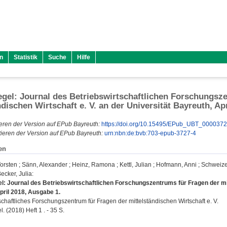
n
Statistik
Suche
Hilfe
gel: Journal des Betriebswirtschaftlichen Forschungsz
ndischen Wirtschaft e. V. an der Universität Bayreuth, Ap
eren der Version auf EPub Bayreuth:
https://doi.org/10.15495/EPub_UBT_000037
ieren der Version auf EPub Bayreuth:
urn:nbn:de:bvb:703-epub-3727-4
en
orsten
;
Sänn, Alexander
;
Heinz, Ramona
;
Kettl, Julian
;
Hofmann, Anni
;
Schweizer
ecker, Julia
:
l: Journal des Betriebswirtschaftlichen Forschungszentrums für Fragen der mitt
pril 2018, Ausgabe 1.
schaftliches Forschungszentrum für Fragen der mittelständischen Wirtschaft e. V.
. (2018) Heft 1 . - 35 S.