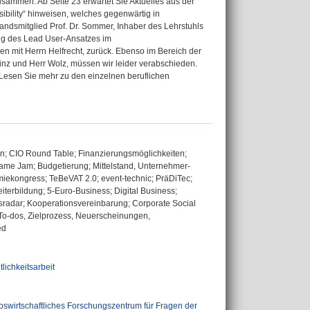
sammen. Ab Seite 23 erwartet Sie Aktuelles aus der
ibility“ hinweisen, welches gegenwärtig in
andsmitglied Prof. Dr. Sommer, Inhaber des Lehrstuhls
zung des Lead User-Ansatzes im
mit Herrn Helfrecht, zurück. Ebenso im Bereich der
nz und Herr Wolz, müssen wir leider verabschieden.
 Lesen Sie mehr zu den einzelnen beruflichen
ion; CIO Round Table; Finanzierungsmöglichkeiten;
ame Jam; Budgetierung; Mittelstand, Unternehmer-
miekongress; TeBeVAT 2.0; event-technic; PräDiTec;
rbildung; 5-Euro-Business; Digital Business;
sradar; Kooperationsvereinbarung; Corporate Social
To-dos, Zielprozess, Neuerscheinungen,
ed
ichkeitsarbeit
bswirtschaftliches Forschungszentrum für Fragen der