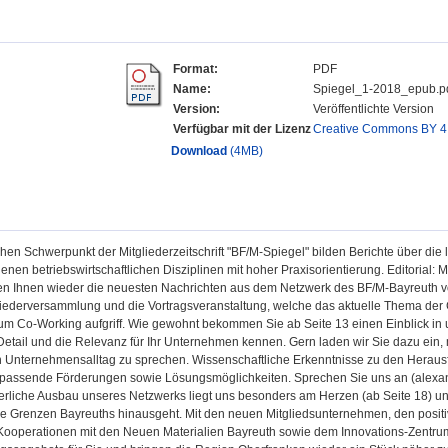
Format:
PDF
Name:
Spiegel_1-2018_epub.p
Version:
Veröffentlichte Version
Verfügbar mit der Lizenz
Creative Commons BY 4
Download
(4MB)
chen Schwerpunkt der Mitgliederzeitschrift "BF/M-Spiegel" bilden Berichte über di
enen betriebswirtschaftlichen Disziplinen mit hoher Praxisorientierung. Editorial: M
en Ihnen wieder die neuesten Nachrichten aus dem Netzwerk des BF/M-Bayreuth vor
liederversammlung und die Vortragsveranstaltung, welche das aktuelle Thema der
zum Co-Working aufgriff. Wie gewohnt bekommen Sie ab Seite 13 einen Einblick in u
Detail und die Relevanz für Ihr Unternehmen kennen. Gern laden wir Sie dazu ein,
n Unternehmensalltag zu sprechen. Wissenschaftliche Erkenntnisse zu den Herausf
assende Förderungen sowie Lösungsmöglichkeiten. Sprechen Sie uns an (alexa
erliche Ausbau unseres Netzwerks liegt uns besonders am Herzen (ab Seite 18) un
ie Grenzen Bayreuths hinausgeht. Mit den neuen Mitgliedsunternehmen, den posit
 Kooperationen mit den Neuen Materialien Bayreuth sowie dem Innovations-Zentr