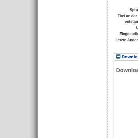
Spra
Titel an de
entsta
Eingestell
Letzte Ände
Downloa
Downlo