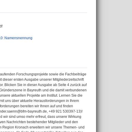
df
.0: Namensnennung
e laufenden Forschungsprojekte sowie die Fachbeiträge
it dieser ersten Ausgabe unserer Mitgliederzeitschrift
. Blicken Sie in dieser Ausgabe ab Seite 4 zurück auf
 Gründerszene in Bayreuth und die damit verbundenen
nsere aktuellen Projekte am Institut. Lernen Sie die
 mit uns über aktuelle Herausforderungen in Ihrem
orderungen bereiten wir Ihnen auf und finden
nder.saenn@bfm-bayreuth.de, +49 921 530397-13)!
d wir sind umso mehr erfreut, dass unsere Wirkung
iven Nachrichten bestehender Mitglieder und den
um Region Kronach erweitern wir unsere Themen- und