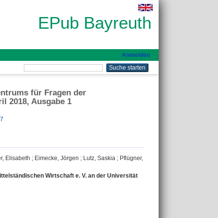
EPub Bayreuth
Anmelden
entrums für Fragen der
ril 2018, Ausgabe 1
27
, Elisabeth
;
Eimecke, Jörgen
;
Lutz, Saskia
;
Pflügner,
elständischen Wirtschaft e. V. an der Universität