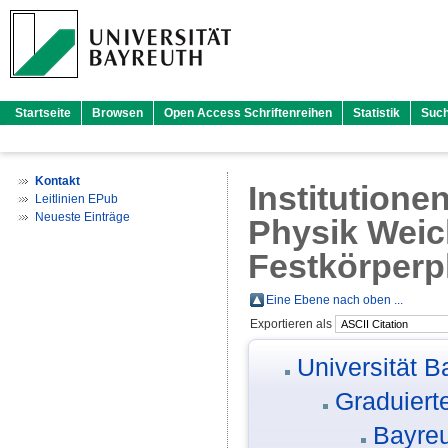
Startseite
Browsen
Open Access Schriftenreihen
Statistik
Suc
Kontakt
Institutione
Leitlinien EPub
Neueste Einträge
Physik Weic
Festkörperp
Eine Ebene nach oben ...
Exportieren als
Universität B
Graduiert
Bayreu