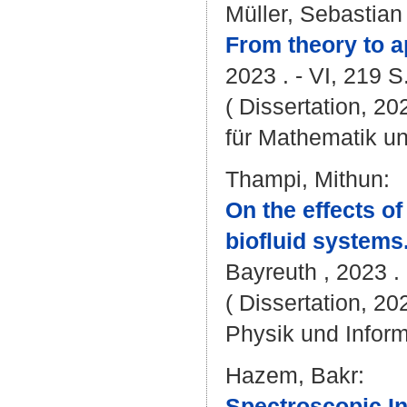
Müller, Sebastia
From theory to ap
2023 . - VI, 219 S
( Dissertation, 2
für Mathematik u
Thampi, Mithun
:
On the effects of
biofluid systems
Bayreuth , 2023 . 
( Dissertation, 20
Physik und Inform
Hazem, Bakr
:
Spectroscopic In