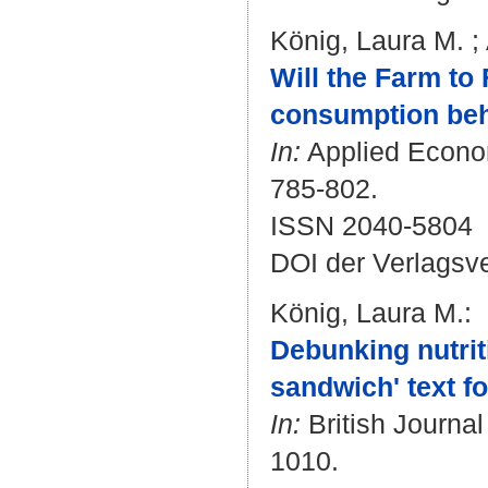
König, Laura M.
;
Will the Farm to 
consumption beha
In:
Applied Economi
785-802.
ISSN 2040-5804
DOI der Verlagsv
König, Laura M.
:
Debunking nutriti
sandwich' text f
In:
British Journal
1010.