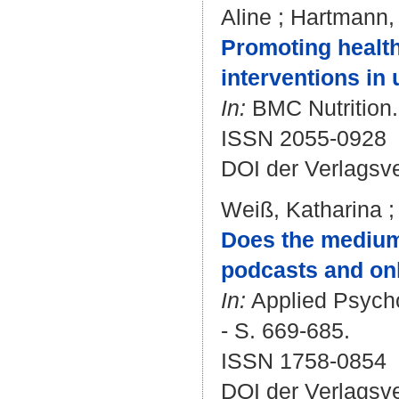
Aline
;
Hartmann,
Promoting health
interventions in 
In:
BMC Nutrition. 
ISSN 2055-0928
DOI der Verlagsv
Weiß, Katharina
Does the medium 
podcasts and onl
In:
Applied Psycho
- S. 669-685.
ISSN 1758-0854
DOI der Verlagsv