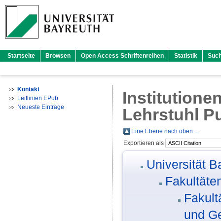
Startseite
Browsen
Open Access Schriftenreihen
Statistik
Suc
Kontakt
Institutione
Leitlinien EPub
Neueste Einträge
Lehrstuhl Pu
Eine Ebene nach oben ...
Exportieren als
Universität B
Fakultäte
Fakult
und G