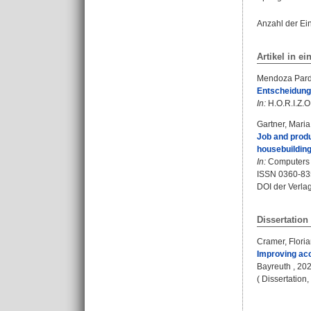
Anzahl der Ei
Artikel in ei
Mendoza Pardo
Entscheidungs
In:
H.O.R.I.Z.O
Gartner, Mari
Job and produ
housebuilding
In:
Computers &
ISSN 0360-83
DOI der Verla
Dissertation
Cramer, Flori
Improving acc
Bayreuth , 2025
( Dissertation