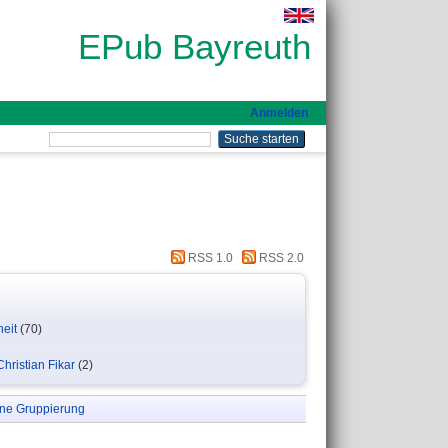
EPub Bayreuth
Anmelden
RSS 1.0
RSS 2.0
eit
(70)
hristian Fikar
(2)
ne Gruppierung