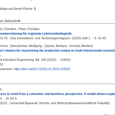
nträge auf dieser Ebene:
3
.
ner Zeitschrift
, Christine
;
Fikar, Christian
:
unterstützung für regionale Lebensmittellogistik.
.N.T.E - Das Innovations- und Technologiemagazin. (2025) Heft 1 . - S. 43-45.
a Anna
;
Grenzfurtner, Wolfgang
;
Zauner, Barbara
;
Gronalt, Manfred
:
ct rotation for maximising the production output on multi mixed-model assembly 
.
 Industrial Engineering. Bd. 190 (2024) . - 110041.
52
gsversion:
https://doi.org/10.1016/j.cie.2024.110041
an
:
ess to retail from a consumer and business perspective. A model-driven explorat
 . - IV, 84 S.
, 2025 , Universität Bayreuth, Rechts- und Wirtschaftswissenschaftliche Fakultät)