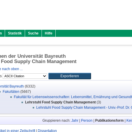
n
Statistik
Suche
Hilfe
onen der Universität Bayreuth
l Food Supply Chain Management
 nach oben ...
ls
rsität Bayreuth
(6332)
Fakultäten
(5667)
Fakultät für Lebenswissenschaften: Lebensmittel, Ernährung und Gesundh
Lehrstuhl Food Supply Chain Management
(3)
Lehrstuhl Food Supply Chain Management - Univ.-Prof. Dr. C
Gruppieren nach:
Jahr
|
Person
|
Publikationsform
|
Kei
tikel in einer Zeitschrift
|
Dissertation