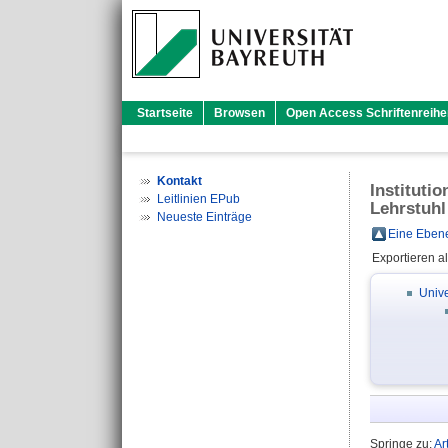
Startseite
Browsen
Open Access Schriftenreihe
Kontakt
Instituti
Leitlinien EPub
Lehrstuh
Neueste Einträge
Eine Ebene
Exportieren a
Unive
Springe zu:
Ar