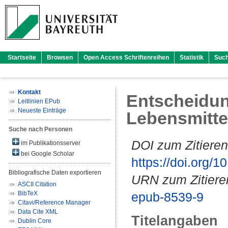
Startseite
Browsen
Open Access Schriftenreihen
Statistik
Suc
Kontakt
Entscheidun
Leitlinien EPub
Neueste Einträge
Lebensmittel
Suche nach Personen
DOI zum Zitieren
im Publikationsserver
bei Google Scholar
https://doi.org
Bibliografische Daten exportieren
URN zum Zitiere
ASCII Citation
BibTeX
epub-8539-9
Citavi/Reference Manager
Data Cite XML
Titelangaben
Dublin Core