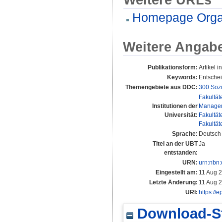
Homepage Orga
Weitere Angab
Publikationsform:
Artikel i
Keywords:
Entschei
Themengebiete aus DDC:
300 Soz
Fakultät
Institutionen der
Manage
Universität:
Fakultät
Fakultät
Sprache:
Deutsch
Titel an der UBT
Ja
entstanden:
URN:
urn:nbn
Eingestellt am:
11 Aug 
Letzte Änderung:
11 Aug 
URI:
https://
Download-St