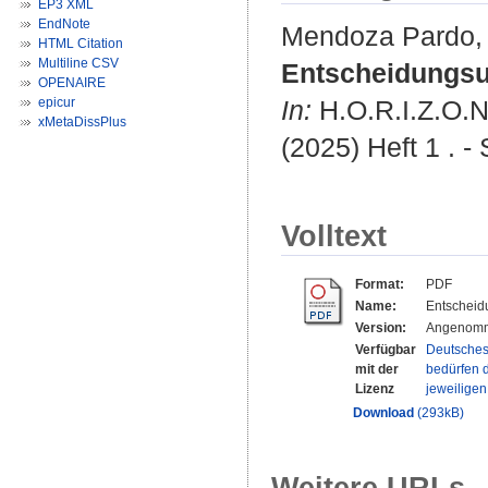
EP3 XML
EndNote
Mendoza Pardo, 
HTML Citation
Multiline CSV
Entscheidungsun
OPENAIRE
epicur
In:
H.O.R.I.Z.O.N
xMetaDissPlus
(2025) Heft 1 . - 
Volltext
Format:
PDF
Name:
Entscheidu
Version:
Angenomm
Verfügbar
Deutsches
mit der
bedürfen d
Lizenz
jeweilige
Download
(293kB)
Weitere URLs