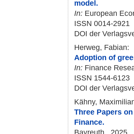
model.
In:
European Econo
ISSN 0014-2921
DOI der Verlagsv
Herweg, Fabian
:
Adoption of green
In:
Finance Resear
ISSN 1544-6123
DOI der Verlagsv
Kähny, Maximilia
Three Papers on
Finance.
Bayreuth , 2025 . 