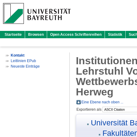
Startseite
Browsen
Open Access Schriftenreihen
Statistik
Suc
Kontakt
Institutione
Leitlinien EPub
Neueste Einträge
Lehrstuhl Vo
Wettbewerbs
Herweg
Eine Ebene nach oben ...
Exportieren als
Universität B
Fakultäte