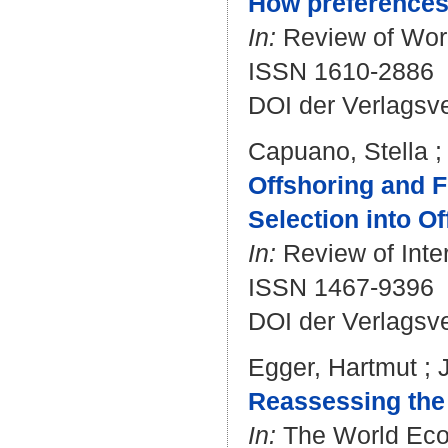
How preferences 
In:
Review of Worl
ISSN 1610-2886
DOI der Verlagsv
Capuano, Stella
Offshoring and F
Selection into Of
In:
Review of Inter
ISSN 1467-9396
DOI der Verlagsv
Egger, Hartmut
;
Reassessing the
In:
The World Econ