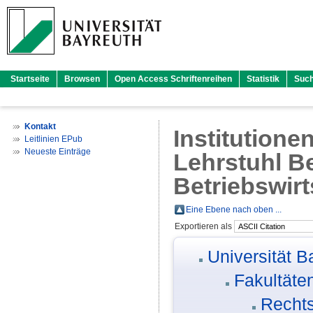
Startseite
Browsen
Open Access Schriftenreihen
Statistik
Suc
Kontakt
Institutione
Leitlinien EPub
Neueste Einträge
Lehrstuhl Be
Betriebswirts
Eine Ebene nach oben ...
Exportieren als
Universität B
Fakultäte
Rechts