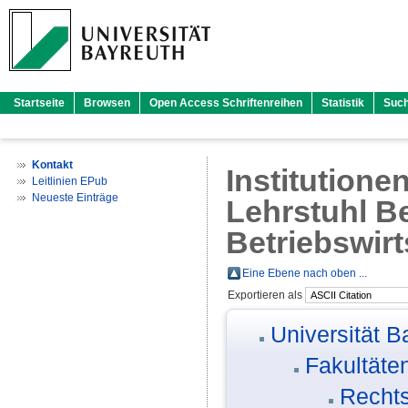
Startseite
Browsen
Open Access Schriftenreihen
Statistik
Suc
Kontakt
Institutione
Leitlinien EPub
Neueste Einträge
Lehrstuhl Be
Betriebswirts
Eine Ebene nach oben ...
Exportieren als
Universität B
Fakultäte
Rechts