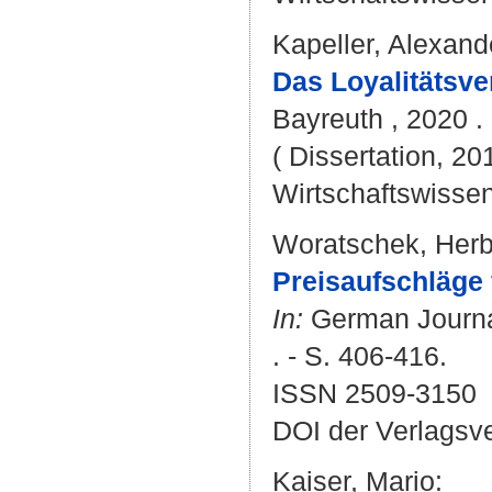
Kapeller, Alexand
Das Loyalitätsv
Bayreuth , 2020 . 
( Dissertation, 20
Wirtschaftswissen
Woratschek, Herb
Preisaufschläge 
In:
German Journal
. - S. 406-416.
ISSN 2509-3150
DOI der Verlagsv
Kaiser, Mario
: