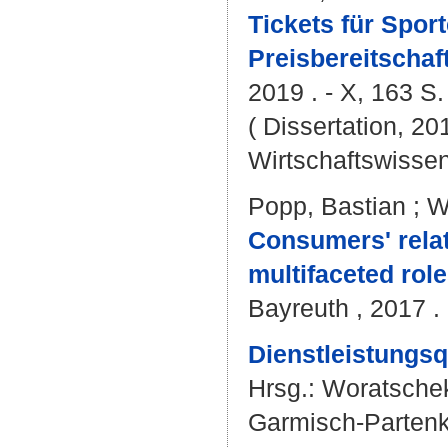
Tickets für Spor
Preisbereitschaf
2019 . - X, 163 S.
( Dissertation, 20
Wirtschaftswissen
Popp, Bastian
;
W
Consumers' rela
multifaceted role
Bayreuth , 2017 . 
Dienstleistungsq
Hrsg.:
Woratschek
Garmisch-Partenki