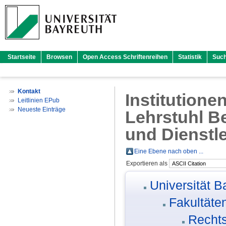
Startseite
Browsen
Open Access Schriftenreihen
Statistik
Suc
Kontakt
Institutione
Leitlinien EPub
Neueste Einträge
Lehrstuhl Be
und Dienst
Eine Ebene nach oben ...
Exportieren als
Universität B
Fakultäte
Rechts