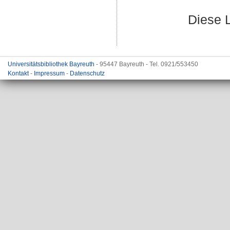
Diese 
Universitätsbibliothek Bayreuth
- 95447 Bayreuth - Tel. 0921/553450
Kontakt
-
Impressum
-
Datenschutz