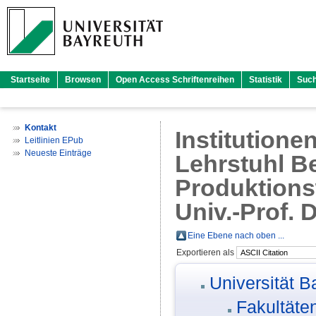
Startseite
Browsen
Open Access Schriftenreihen
Statistik
Suc
Kontakt
Institutione
Leitlinien EPub
Neueste Einträge
Lehrstuhl Be
Produktionsw
Univ.-Prof. 
Eine Ebene nach oben ...
Exportieren als
Universität B
Fakultäte