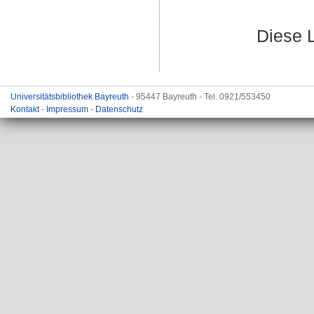
Diese 
Universitätsbibliothek Bayreuth
- 95447 Bayreuth - Tel. 0921/553450
Kontakt
-
Impressum
-
Datenschutz