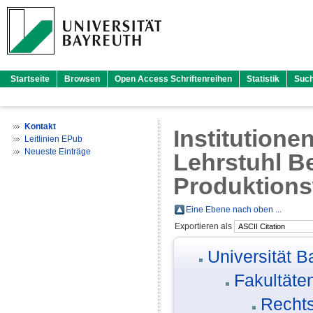
Startseite
Browsen
Open Access Schriftenreihen
Statistik
Suc
Kontakt
Institutione
Leitlinien EPub
Neueste Einträge
Lehrstuhl Be
Produktionsw
Eine Ebene nach oben ...
Exportieren als
Universität B
Fakultäte
Rechts