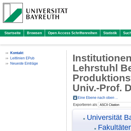
Startseite
Browsen
Open Access Schriftenreihen
Statistik
Suc
Kontakt
Institutione
Leitlinien EPub
Neueste Einträge
Lehrstuhl Be
Produktionsw
Univ.-Prof. 
Eine Ebene nach oben ...
Exportieren als
Universität B
Fakultäte