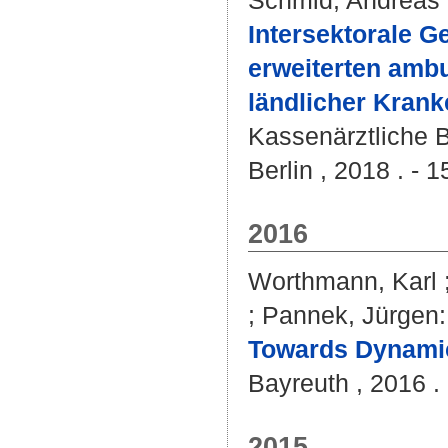
Schmid, Andreas
Intersektorale G
erweiterten ambu
ländlicher Kran
Kassenärztliche 
Berlin , 2018 . - 1
2016
Worthmann, Karl
;
Pannek, Jürgen
:
Towards Dynamic
Bayreuth , 2016 . 
2015