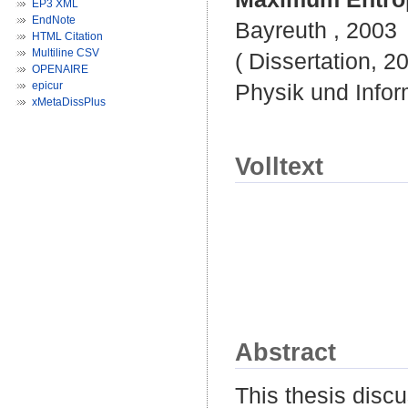
EP3 XML
EndNote
Bayreuth , 2003
HTML Citation
Multiline CSV
( Dissertation, 2
OPENAIRE
epicur
Physik und Infor
xMetaDissPlus
Volltext
Abstract
This thesis disc