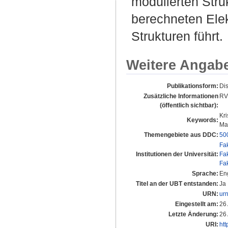
modulierten Stru
berechneten Ele
Strukturen führt.
Weitere Angab
Publikationsform:
Di
Zusätzliche Informationen
RV
(öffentlich sichtbar):
Kri
Keywords:
Ma
Themengebiete aus DDC:
50
Fa
Institutionen der Universität:
Fa
Fa
Sprache:
En
Titel an der UBT entstanden:
Ja
URN:
ur
Eingestellt am:
26
Letzte Änderung:
26
URI:
htt