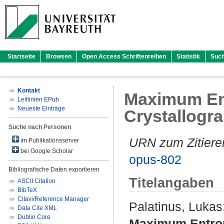
Startseite
Browsen
Open Access Schriftenreihen
Statistik
Suc
Kontakt
Maximum En
Leitlinien EPub
Neueste Einträge
Crystallogr
Suche nach Personen
URN zum Zitiere
im Publikationsserver
bei Google Scholar
opus-802
Bibliografische Daten exportieren
Titelangaben
ASCII Citation
BibTeX
Citavi/Reference Manager
Palatinus, Lukas
Data Cite XML
Dublin Core
Maximum Entrop