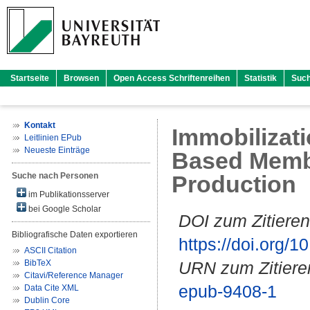
Startseite
Browsen
Open Access Schriftenreihen
Statistik
Suc
Kontakt
Immobilizati
Leitlinien EPub
Neueste Einträge
Based Memb
Suche nach Personen
Production
im Publikationsserver
bei Google Scholar
DOI zum Zitieren
Bibliografische Daten exportieren
https://doi.org
ASCII Citation
BibTeX
URN zum Zitiere
Citavi/Reference Manager
epub-9408-1
Data Cite XML
Dublin Core