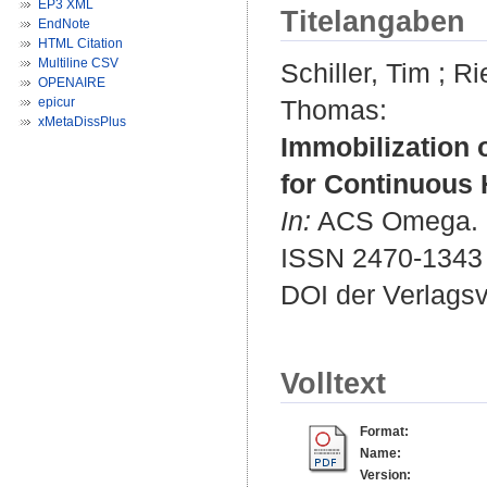
EP3 XML
Titelangaben
EndNote
HTML Citation
Multiline CSV
Schiller, Tim
;
Ri
OPENAIRE
epicur
Thomas
:
xMetaDissPlus
Immobilization 
for Continuous
In:
ACS Omega. Bd
ISSN 2470-1343
DOI der Verlags
Volltext
Format:
Name:
Version: