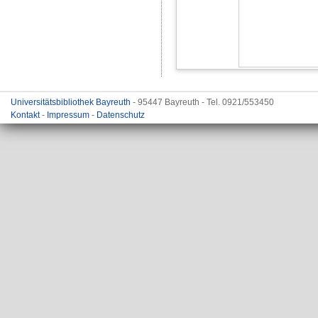
Universitätsbibliothek Bayreuth
- 95447 Bayreuth - Tel. 0921/553450
Kontakt
-
Impressum
-
Datenschutz