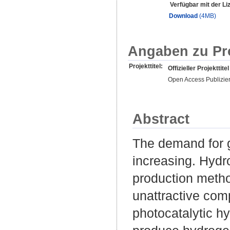
Verfügbar mit der Li
Download
(4MB)
Angaben zu Pr
Projekttitel:
Offizieller Projekttitel
Open Access Publizie
Abstract
The demand for g
increasing. Hydr
production meth
unattractive com
photocatalytic h