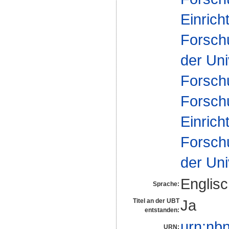
Einrich
Forsch
der Uni
Forsch
Forsch
Einrich
Forsch
der Uni
Englis
Sprache:
Ja
Titel an der UBT
entstanden:
urn:nb
URN: