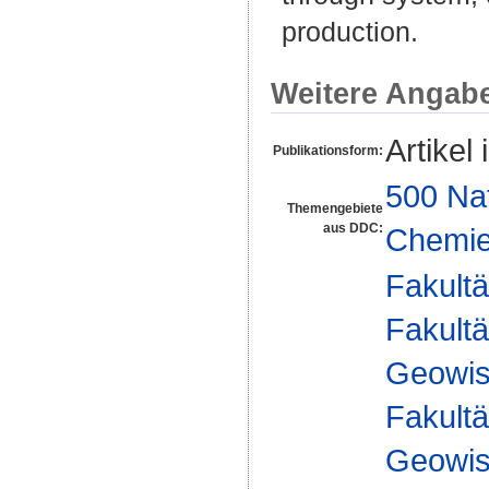
production.
Weitere Angab
Artikel 
Publikationsform:
500 Na
Themengebiete
aus DDC:
Chemi
Fakultä
Fakultä
Geowis
Fakultä
Geowis