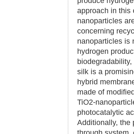
produce hydroge
approach in this 
nanoparticles ar
concerning recycl
nanoparticles is 
hydrogen product
biodegradability,
silk is a promisi
hybrid membrane
made of modified
TiO2-nanoparti
photocatalytic a
Additionally, the
through system, 