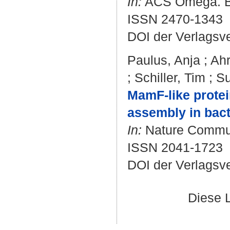
In:
ACS Omega. Bd.
ISSN 2470-1343
DOI der Verlagsv
Paulus, Anja
;
Ahr
;
Schiller, Tim
;
Su
MamF-like protei
assembly in bact
In:
Nature Communi
ISSN 2041-1723
DOI der Verlagsv
Diese 