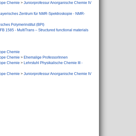
ppe Chemie
>
Juniorprofessur Anorganische Chemie IV
ayerisches Zentrum für NMR-Spektroskopie - NMR-
sches Polymerinstitut (BPI)
FB 1585 - MultiTrans – Structured functional materials
ppe Chemie
ppe Chemie
>
Ehemalige ProfessorInnen
ppe Chemie
>
Lehrstuhl Physikalische Chemie III -
ppe Chemie
>
Juniorprofessur Anorganische Chemie IV