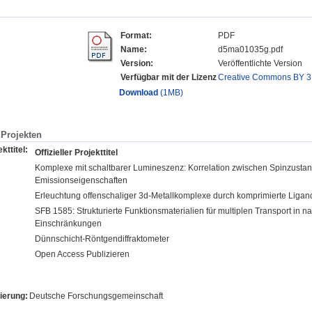
Format:
PDF
Name:
d5ma01035g.pdf
Version:
Veröffentlichte Version
Verfügbar mit der Lizenz
Creative Commons BY 3
Download
(1MB)
Projekten
kttitel:
Offizieller Projekttitel
Komplexe mit schaltbarer Lumineszenz: Korrelation zwischen Spinzusta
Emissionseigenschaften
Erleuchtung offenschaliger 3d-Metallkomplexe durch komprimierte Ligan
SFB 1585: Strukturierte Funktionsmaterialien für multiplen Transport in 
Einschränkungen
Dünnschicht-Röntgendiffraktometer
Open Access Publizieren
ierung:
Deutsche Forschungsgemeinschaft