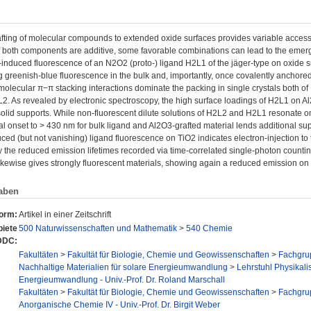
fting of molecular compounds to extended oxide surfaces provides variable access 
f both components are additive, some favorable combinations can lead to the emerge
induced fluorescence of an N2O2 (proto-) ligand H2L1 of the jäger-type on oxide sur
 greenish-blue fluorescence in the bulk and, importantly, once covalently anchored
rmolecular π−π stacking interactions dominate the packing in single crystals both 
L2. As revealed by electronic spectroscopy, the high surface loadings of H2L1 on A
solid supports. While non-fluorescent dilute solutions of H2L2 and H2L1 resonate on
ral onset to > 430 nm for bulk ligand and Al2O3-grafted material lends additional su
ced (but not vanishing) ligand fluorescence on TiO2 indicates electron-injection to 
 the reduced emission lifetimes recorded via time-correlated single-photon counting.
kewise gives strongly fluorescent materials, showing again a reduced emission on
aben
form:
Artikel in einer Zeitschrift
iete
500 Naturwissenschaften und Mathematik
>
540 Chemie
DDC:
Fakultäten
>
Fakultät für Biologie, Chemie und Geowissenschaften
>
Fachgru
Nachhaltige Materialien für solare Energieumwandlung
>
Lehrstuhl Physikali
Energieumwandlung - Univ.-Prof. Dr. Roland Marschall
Fakultäten
>
Fakultät für Biologie, Chemie und Geowissenschaften
>
Fachgru
Anorganische Chemie IV - Univ.-Prof. Dr. Birgit Weber