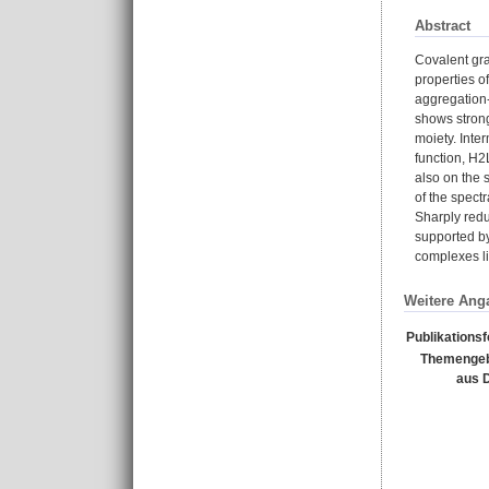
Abstract
Covalent gra
properties o
aggregation-
shows strong
moiety. Inte
function, H2
also on the 
of the spect
Sharply redu
supported by
complexes li
Weitere Ang
Publikations
Themengeb
aus 