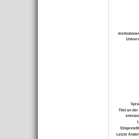
Institutione
Univers
Spra
Titel an de
entsta
Eingestell
Letzte Ände