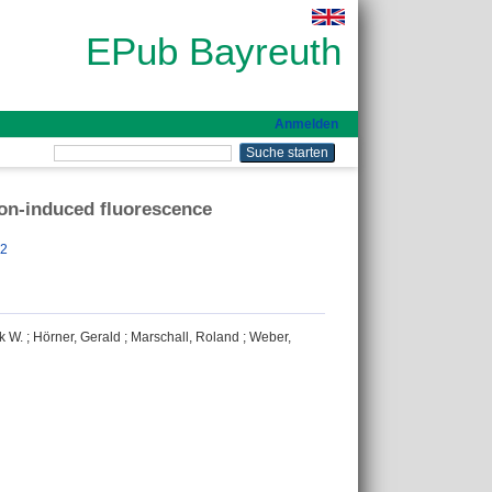
EPub Bayreuth
Anmelden
ion-induced fluorescence
62
k W.
;
Hörner, Gerald
;
Marschall, Roland
;
Weber,