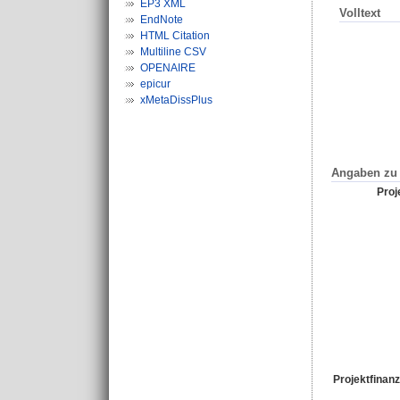
EP3 XML
Volltext
EndNote
HTML Citation
Multiline CSV
OPENAIRE
epicur
xMetaDissPlus
Angaben zu 
Proje
Projektfinanz