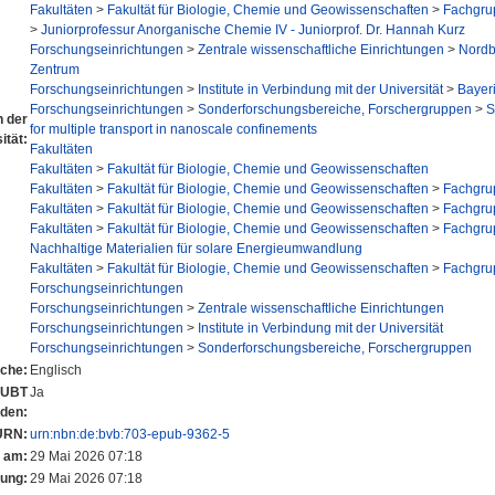
Fakultäten
>
Fakultät für Biologie, Chemie und Geowissenschaften
>
Fachgru
>
Juniorprofessur Anorganische Chemie IV - Juniorprof. Dr. Hannah Kurz
Forschungseinrichtungen
>
Zentrale wissenschaftliche Einrichtungen
>
Nordb
Zentrum
Forschungseinrichtungen
>
Institute in Verbindung mit der Universität
>
Bayeri
Forschungseinrichtungen
>
Sonderforschungsbereiche, Forschergruppen
>
S
n der
for multiple transport in nanoscale confinements
ität:
Fakultäten
Fakultäten
>
Fakultät für Biologie, Chemie und Geowissenschaften
Fakultäten
>
Fakultät für Biologie, Chemie und Geowissenschaften
>
Fachgru
Fakultäten
>
Fakultät für Biologie, Chemie und Geowissenschaften
>
Fachgru
Fakultäten
>
Fakultät für Biologie, Chemie und Geowissenschaften
>
Fachgru
Nachhaltige Materialien für solare Energieumwandlung
Fakultäten
>
Fakultät für Biologie, Chemie und Geowissenschaften
>
Fachgru
Forschungseinrichtungen
Forschungseinrichtungen
>
Zentrale wissenschaftliche Einrichtungen
Forschungseinrichtungen
>
Institute in Verbindung mit der Universität
Forschungseinrichtungen
>
Sonderforschungsbereiche, Forschergruppen
che:
Englisch
r UBT
Ja
nden:
URN:
urn:nbn:de:bvb:703-epub-9362-5
t am:
29 Mai 2026 07:18
rung:
29 Mai 2026 07:18