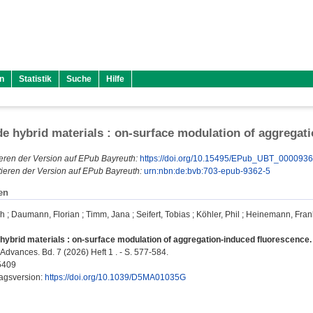
n
Statistik
Suche
Hilfe
de hybrid materials : on-surface modulation of aggregat
eren der Version auf EPub Bayreuth:
https://doi.org/10.15495/EPub_UBT_000093
ieren der Version auf EPub Bayreuth:
urn:nbn:de:bvb:703-epub-9362-5
en
ah
;
Daumann, Florian
;
Timm, Jana
;
Seifert, Tobias
;
Köhler, Phil
;
Heinemann, Fran
 hybrid materials : on-surface modulation of aggregation-induced fluorescence.
Advances. Bd. 7 (2026) Heft 1 . - S. 577-584.
5409
lagsversion:
https://doi.org/10.1039/D5MA01035G