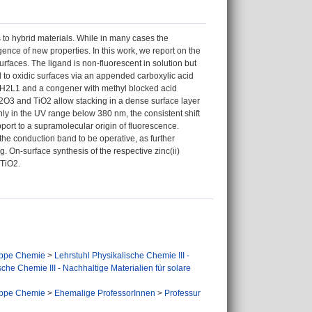
to hybrid materials. While in many cases the
nce of new properties. In this work, we report on the
faces. The ligand is non-fluorescent in solution but
 to oxidic surfaces via an appended carboxylic acid
of H2L1 and a congener with methyl blocked acid
l2O3 and TiO2 allow stacking in a dense surface layer
ly in the UV range below 380 nm, the consistent shift
pport to a supramolecular origin of fluorescence.
the conduction band to be operative, as further
 On-surface synthesis of the respective zinc(ii)
 TiO2.
ppe Chemie
>
Lehrstuhl Physikalische Chemie III -
sche Chemie III - Nachhaltige Materialien für solare
ppe Chemie
>
Ehemalige ProfessorInnen
>
Professur