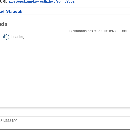
URI:
https://epub.uni-bayreuth.de/id/eprint/9362
d-Statistik
ads
Downloads pro Monat im letzten Jahr
Loading...
0921/553450