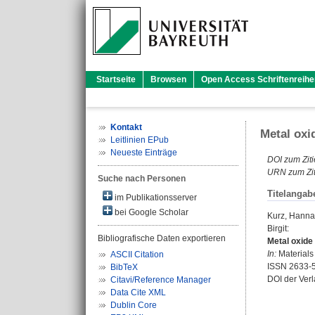
Startseite
Browsen
Open Access Schriftenreihe
Kontakt
Metal oxi
Leitlinien EPub
Neueste Einträge
DOI zum Ziti
URN zum Zit
Suche nach Personen
Titelangab
im Publikationsserver
bei Google Scholar
Kurz, Hann
Birgit
:
Bibliografische Daten exportieren
Metal oxide
In:
Materials 
ASCII Citation
ISSN 2633-
BibTeX
DOI der Ver
Citavi/Reference Manager
Data Cite XML
Dublin Core