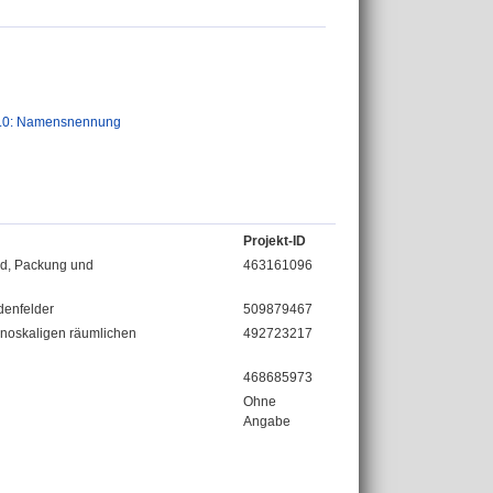
.0: Namensnennung
Projekt-ID
nd, Packung und
463161096
denfelder
509879467
nanoskaligen räumlichen
492723217
468685973
Ohne
Angabe