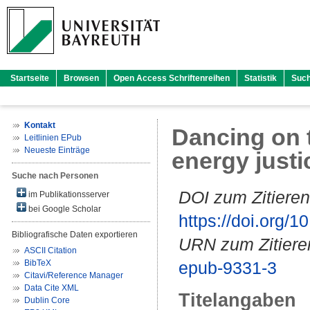
Startseite
Browsen
Open Access Schriftenreihen
Statistik
Suc
Kontakt
Dancing on t
Leitlinien EPub
Neueste Einträge
energy justi
Suche nach Personen
DOI zum Zitieren
im Publikationsserver
bei Google Scholar
https://doi.org
Bibliografische Daten exportieren
URN zum Zitiere
ASCII Citation
BibTeX
epub-9331-3
Citavi/Reference Manager
Data Cite XML
Titelangaben
Dublin Core