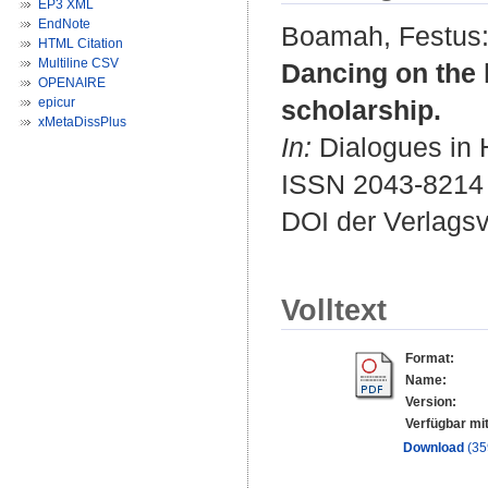
EP3 XML
EndNote
Boamah, Festus
HTML Citation
Multiline CSV
Dancing on the 
OPENAIRE
epicur
scholarship.
xMetaDissPlus
In:
Dialogues in 
ISSN 2043-8214
DOI der Verlags
Volltext
Format:
Name:
Version:
Verfügbar mit
Download
(35