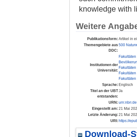
knowledge with li
Weitere Angab
Publikationsform:
Artikel in e
Themengebiete aus
500 Naturw
DDC:
Fakultäten
Bevölkeru
Institutionen der
Fakultäten
Universität:
Fakultäten
Fakultäten
Sprache:
Englisch
Titel an der UBT
Ja
entstanden:
URN:
urn:nbn:d
Eingestellt am:
21 Mai 202
Letzte Änderung:
21 Mai 202
URI:
https://epu
Download-St