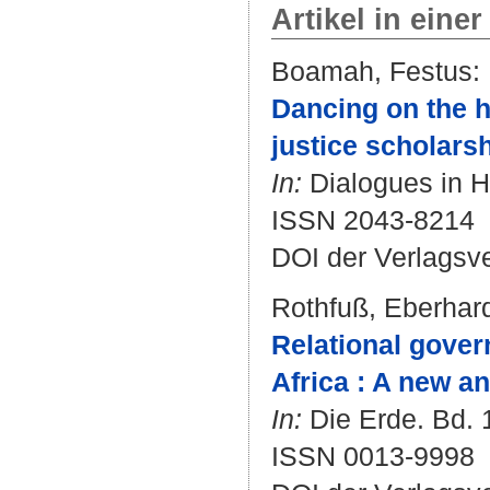
Artikel in einer
Boamah, Festus
:
Dancing on the h
justice scholarsh
In:
Dialogues in H
ISSN 2043-8214
DOI der Verlagsv
Rothfuß, Eberhar
Relational govern
Africa : A new a
In:
Die Erde. Bd. 1
ISSN 0013-9998