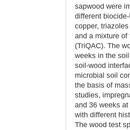
sapwood were imp
different biocide
copper, triazol
and a mixture o
(TriQAC). The wo
weeks in the soil
soil-wood interf
microbial soil c
the basis of mass
studies, impregn
and 36 weeks at 
with different hi
The wood test s