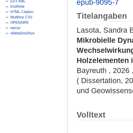
epub-9095-7
EP3 XML
EndNote
HTML Citation
Titelangaben
Multiline CSV
OPENAIRE
epicur
Lasota, Sandra 
xMetaDissPlus
Mikrobielle Dyn
Wechselwirkung
Holzelementen 
Bayreuth , 2026 .
( Dissertation, 2
und Geowissensc
Volltext