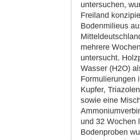
untersuchen, wur
Freiland konzipi
Bodenmilieus au
Mitteldeutschlan
mehrere Wochen 
untersucht. Holz
Wasser (H2O) als
Formulierungen i
Kupfer, Triazol
sowie eine Misc
Ammoniumverbind
und 32 Wochen l
Bodenproben wur