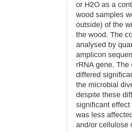
or H2O as a contr
wood samples we
outside) of the w
the wood. The co
analysed by quan
amplicon sequenc
rRNA gene. The c
differed signific
the microbial di
despite these di
significant effec
was less affecte
and/or cellulose 