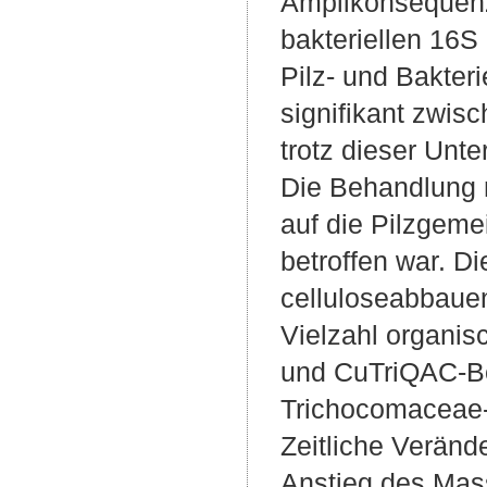
Amplikonsequenz
bakteriellen 16
Pilz- und Bakter
signifikant zwis
trotz dieser Unt
Die Behandlung m
auf die Pilzgeme
betroffen war. Di
celluloseabbauen
Vielzahl organi
und CuTriQAC-Be
Trichocomaceae-F
Zeitliche Veränd
Anstieg des Mas