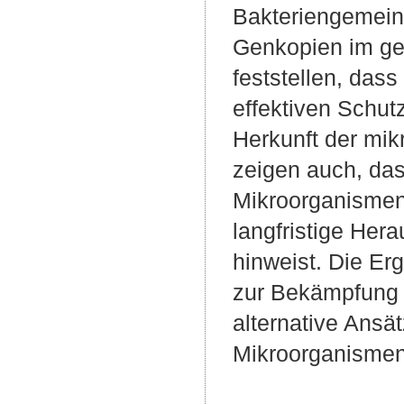
Bakteriengemeins
Genkopien im ge
feststellen, das
effektiven Schut
Herkunft der mik
zeigen auch, das
Mikroorganismen 
langfristige Hera
hinweist. Die Er
zur Bekämpfung 
alternative Ansä
Mikroorganismen