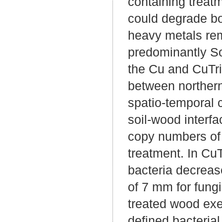
containing treatm
could degrade bo
heavy metals rem
predominantly So
the Cu and CuTri
between northern
spatio-temporal 
soil-wood interfa
copy numbers of 
treatment. In Cu
bacteria decreas
of 7 mm for fung
treated wood exe
defined bacterial