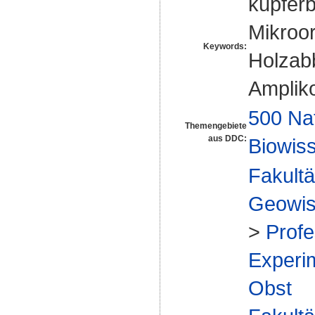
kupferb
Mikroo
Keywords:
Holzab
Amplik
500 Na
Themengebiete
aus DDC:
Biowiss
Fakultä
Geowis
>
Profe
Experim
Obst