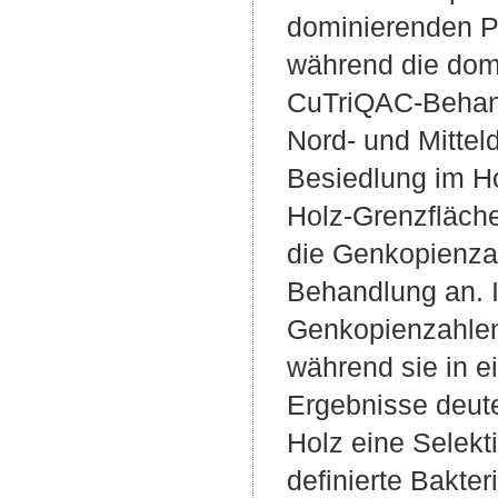
dominierenden P
während die dom
CuTriQAC-Behand
Nord- und Mittel
Besiedlung im Ho
Holz-Grenzfläche
die Genkopienzah
Behandlung an. 
Genkopienzahlen 
während sie in e
Ergebnisse deut
Holz eine Selekt
definierte Bakte