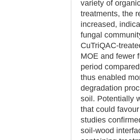
variety of organ
treatments, the 
increased, indica
fungal community
CuTriQAC-treate
MOE and fewer fu
period compared
thus enabled mor
degradation proc
soil. Potentiall
that could favour
studies confirmed
soil-wood interfa