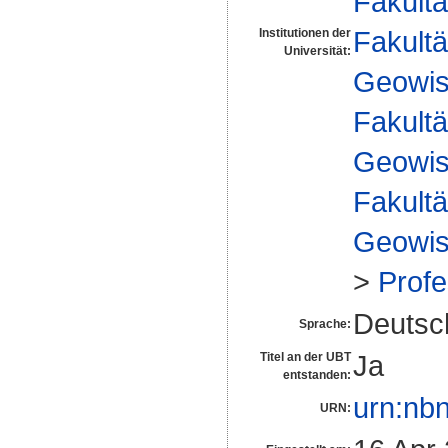
Fakultä
Fakultä
Institutionen der
Universität:
Geowis
Fakultä
Geowis
Fakultä
Geowis
>
Profe
Deutsc
Sprache:
Ja
Titel an der UBT
entstanden:
urn:nb
URN: