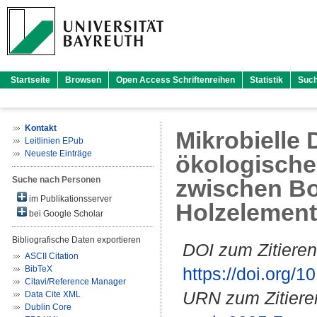
Startseite
Browsen
Open Access Schriftenreihen
Statistik
Suc
Kontakt
Mikrobielle
Leitlinien EPub
Neueste Einträge
ökologische
Suche nach Personen
zwischen B
im Publikationsserver
Holzelement
bei Google Scholar
Bibliografische Daten exportieren
DOI zum Zitieren
ASCII Citation
BibTeX
https://doi.org
Citavi/Reference Manager
URN zum Zitiere
Data Cite XML
Dublin Core