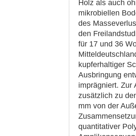
Holz als auch o
mikrobiellen Bo
des Masseverlust
den Freilandstud
für 17 und 36 W
Mitteldeutschlan
kupferhaltiger Sc
Ausbringung ent
imprägniert. Zur
zusätzlich zu d
mm von der Auße
Zusammensetzung
quantitativer Po