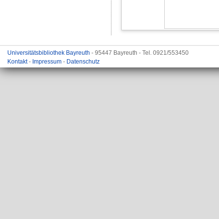
Universitätsbibliothek Bayreuth
- 95447 Bayreuth - Tel. 0921/553450
Kontakt
-
Impressum
-
Datenschutz