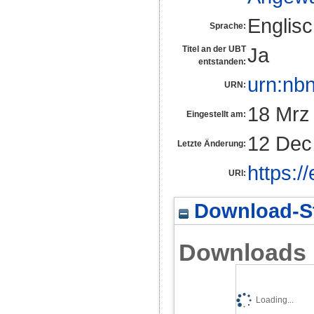
Englis
Sprache:
Ja
Titel an der UBT
entstanden:
urn:nb
URN:
18 Mrz
Eingestellt am:
12 Dec
Letzte Änderung:
https:/
URI:
Download-St
Downloads
Loading...