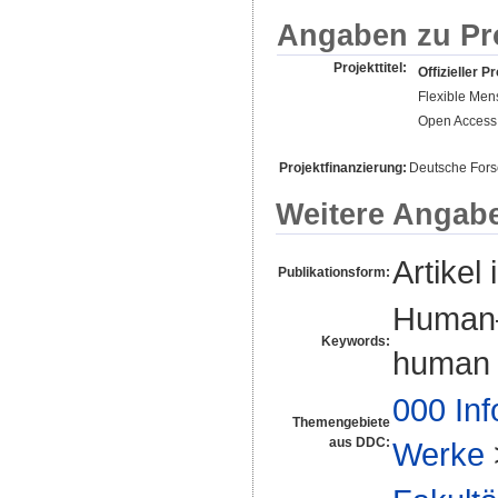
Angaben zu Pr
Projekttitel:
Offizieller Pr
Flexible Men
Open Access 
Projektfinanzierung:
Deutsche For
Weitere Angab
Artikel 
Publikationsform:
Human–r
Keywords:
human 
000 Inf
Themengebiete
aus DDC:
Werke