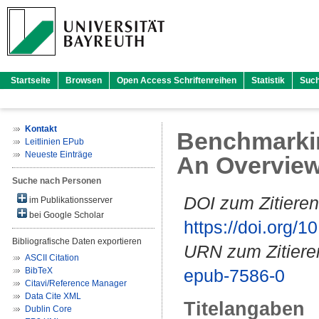
Startseite
Browsen
Open Access Schriftenreihen
Statistik
Suc
Kontakt
Benchmarki
Leitlinien EPub
Neueste Einträge
An Overview 
Suche nach Personen
DOI zum Zitieren
im Publikationsserver
bei Google Scholar
https://doi.org
Bibliografische Daten exportieren
URN zum Zitiere
ASCII Citation
BibTeX
epub-7586-0
Citavi/Reference Manager
Data Cite XML
Titelangaben
Dublin Core