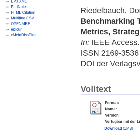
EP3 XML
EndNote
Riedelbauch, Do
HTML Citation
Multiline CSV
Benchmarking T
OPENAIRE
epicur
Metrics, Strateg
xMetaDissPlus
In:
IEEE Access. 
ISSN 2169-3536
DOI der Verlags
Volltext
Format:
Name:
Version:
Verfügbar mit der L
Download
(1MB)