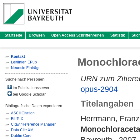
Startseite
Browsen
Open Access Schriftenreihen
Statistik
Suc
Kontakt
Monochlorac
Leitlinien EPub
Neueste Einträge
URN zum Zitiere
Suche nach Personen
opus-2904
im Publikationsserver
bei Google Scholar
Titelangaben
Bibliografische Daten exportieren
ASCII Citation
Herrmann, Franz
BibTeX
Citavi/Reference Manager
Monochloracetat
Data Cite XML
Dublin Core
Bayreuth , 2007