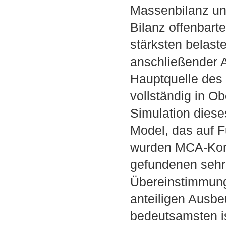
Massenbilanz und
Bilanz offenbart
stärksten belaste
anschließender A
Hauptquelle des
vollständig in O
Simulation dies
Model, das auf Fu
wurden MCA-Konze
gefundenen sehr 
Übereinstimmung
anteiligen Ausb
bedeutsamsten is