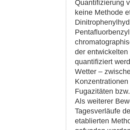
Quantifizierung 
keine Methode et
Dinitrophenylhyd
Pentafluorbenzy
chromatographis
der entwickelte
quantifiziert we
Wetter – zwische
Konzentrationen 
Fugazitäten bzw.
Als weiterer Bew
Tagesverläufe de
etablierten Met