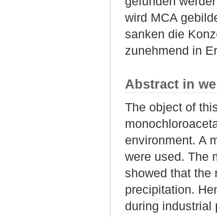
gefunden werden.
wird MCA gebild
sanken die Konze
zunehmend in Er
Abstract in we
The object of thi
monochloroacetat
environment. A 
were used. The m
showed that the
precipitation. He
during industria