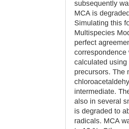
subsequently was
MCA is degraded 
Simulating this 
Multispecies Mod
perfect agreemen
correspondence 
calculated using 
precursors. The m
chloroacetaldehy
intermediate. Th
also in several 
is degraded to a
radicals. MCA was