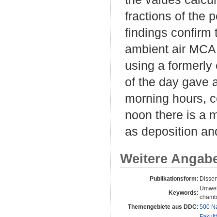
fractions of the 
findings confirm 
ambient air MCA
using a formerly
of the day gave a
morning hours, c
noon there is a 
as deposition an
Weitere Angab
Publikationsform:
Disser
Umwelt
Keywords:
chamb
Themengebiete aus DDC:
500 Na
Fakult