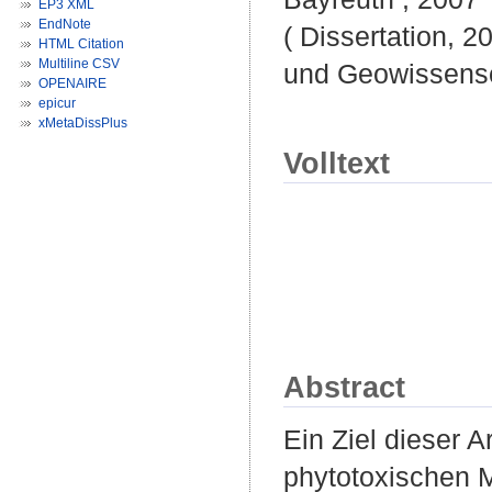
EP3 XML
EndNote
( Dissertation, 2
HTML Citation
Multiline CSV
und Geowissensc
OPENAIRE
epicur
xMetaDissPlus
Volltext
Abstract
Ein Ziel dieser 
phytotoxischen 