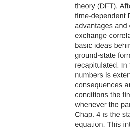
theory (DFT). Aft
time-dependent D
advantages and 
exchange-correlat
basic ideas behind
ground-state form
recapitulated. In
numbers is exten
consequences are 
conditions the t
whenever the par
Chap. 4 is the st
equation. This in