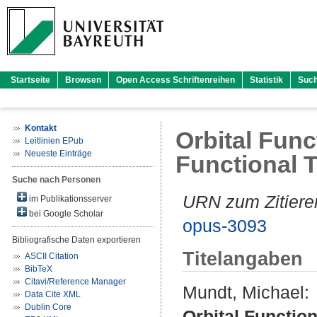
Startseite
Browsen
Open Access Schriftenreihen
Statistik
Suc
Kontakt
Orbital Func
Leitlinien EPub
Neueste Einträge
Functional 
Suche nach Personen
URN zum Zitiere
im Publikationsserver
bei Google Scholar
opus-3093
Bibliografische Daten exportieren
Titelangaben
ASCII Citation
BibTeX
Citavi/Reference Manager
Mundt, Michael
:
Data Cite XML
Dublin Core
Orbital Functio