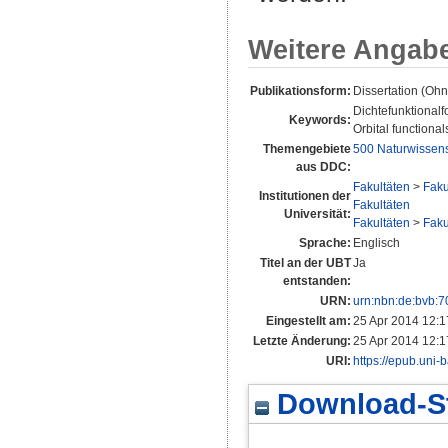
Weitere Angab
Publikationsform:
Dissertation (Oh
Dichtefunktionalf
Keywords:
Orbital functiona
Themengebiete
500 Naturwissen
aus DDC:
Fakultäten
>
Faku
Institutionen der
Fakultäten
Universität:
Fakultäten
>
Faku
Sprache:
Englisch
Titel an der UBT
Ja
entstanden:
URN:
urn:nbn:de:bvb:
Eingestellt am:
25 Apr 2014 12:1
Letzte Änderung:
25 Apr 2014 12:1
URI:
https://epub.uni-
Download-St