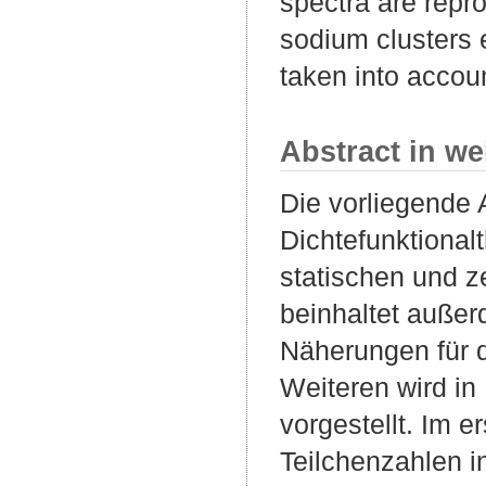
spectra are repr
sodium clusters 
taken into accoun
Abstract in we
Die vorliegende A
Dichtefunktional
statischen und z
beinhaltet außer
Näherungen für d
Weiteren wird in
vorgestellt. Im e
Teilchenzahlen i