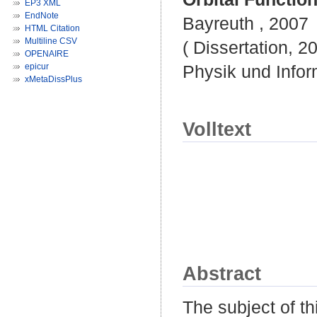
EP3 XML
EndNote
Bayreuth , 2007
HTML Citation
Multiline CSV
( Dissertation, 2
OPENAIRE
epicur
Physik und Infor
xMetaDissPlus
Volltext
Abstract
The subject of th