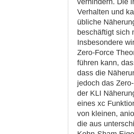
verhindern. Die 
Verhalten und ka
übliche Näherung
beschäftigt sich
Insbesondere wir
Zero-Force Theor
führen kann, da
dass die Näherun
jedoch das Zero-
der KLI Näherung
eines xc Funktio
von kleinen, ani
die aus untersch
Kohn-Sham Eigen