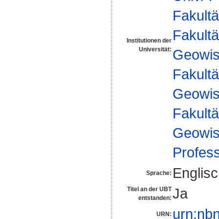
Fakultä
Fakultä
Institutionen der
Universität:
Geowis
Fakultä
Geowis
Fakultä
Geowis
Profes
Englis
Sprache:
Ja
Titel an der UBT
entstanden:
urn:nb
URN: