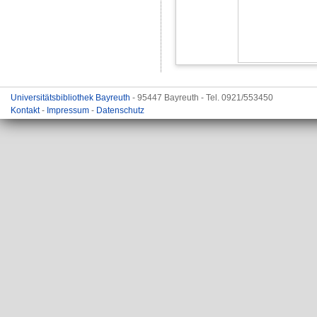
Universitätsbibliothek Bayreuth
- 95447 Bayreuth - Tel. 0921/553450
Kontakt
-
Impressum
-
Datenschutz