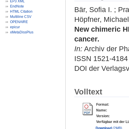
EP3 XML
EndNote
Bär, Sofia I.
;
Pr
HTML Citation
Multiline CSV
Höpfner, Michael
OPENAIRE
epicur
New chimeric HD
xMetaDissPlus
cancer.
In:
Archiv der Pha
ISSN 1521-4184
DOI der Verlags
Volltext
Format:
Name:
Version:
Verfügbar mit der L
Download
(2MB)