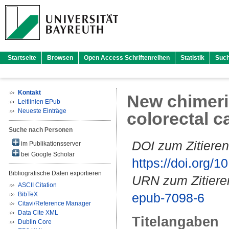
Startseite
Browsen
Open Access Schriftenreihen
Statistik
Suc
Kontakt
New chimeric
Leitlinien EPub
Neueste Einträge
colorectal c
Suche nach Personen
DOI zum Zitieren
im Publikationsserver
bei Google Scholar
https://doi.org
Bibliografische Daten exportieren
URN zum Zitiere
ASCII Citation
BibTeX
epub-7098-6
Citavi/Reference Manager
Data Cite XML
Titelangaben
Dublin Core