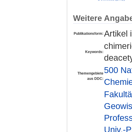
Weitere Angab
Artikel 
Publikationsform:
chimeri
Keywords:
deacety
500 Na
Themengebiete
aus DDC:
Chemi
Fakultä
Geowis
Profes
Univ.-P