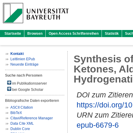
Startseite
Browsen
Open Access Schriftenreihen
Statistik
Suc
Kontakt
Synthesis o
Leitlinien EPub
Neueste Einträge
Ketones, Al
Suche nach Personen
Hydrogenati
im Publikationsserver
bei Google Scholar
DOI zum Zitieren
Bibliografische Daten exportieren
https://doi.org
ASCII Citation
BibTeX
URN zum Zitiere
Citavi/Reference Manager
epub-6679-6
Data Cite XML
Dublin Core