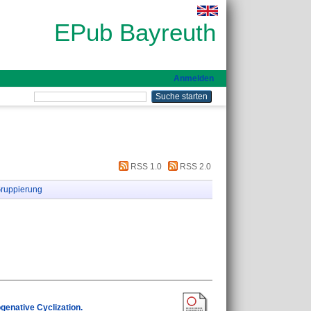
EPub Bayreuth
Anmelden
RSS 1.0
RSS 2.0
ruppierung
genative Cyclization.