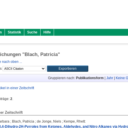
n
Statistik
Suche
Hilfe
lichungen "
Blach, Patricia
"
 nach oben ...
ls
Gruppieren nach:
Publikationsform
|
Jahr
|
Keine G
tikel in einer Zeitschrift
nträge:
2
.
ner Zeitschrift
arbara
;
Blach, Patricia
;
de Jonge, Niels
;
Kempe, Rhett
:
3,4-Dihydro-2H-Pyrroles from Ketones, Aldehydes, and Nitro Alkanes via Hydro