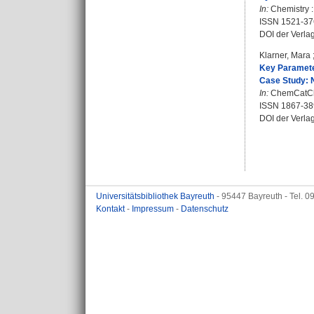
In:
Chemistry :
ISSN 1521-37
DOI der Verla
Klarner, Mara
Key Parameter
Case Study: 
In:
ChemCatChem
ISSN 1867-38
DOI der Verla
Universitätsbibliothek Bayreuth
- 95447 Bayreuth - Tel. 
Kontakt
-
Impressum
-
Datenschutz