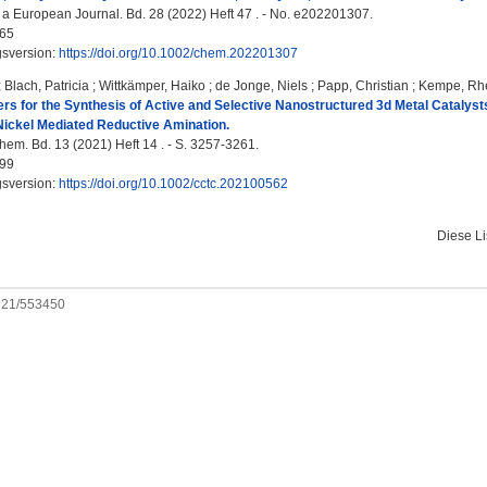
 a European Journal. Bd. 28 (2022) Heft 47 . - No. e202201307.
65
gsversion:
https://doi.org/10.1002/chem.202201307
;
Blach, Patricia
;
Wittkämper, Haiko
;
de Jonge, Niels
;
Papp, Christian
;
Kempe, Rhe
s for the Synthesis of Active and Selective Nanostructured 3d Metal Catalys
Nickel Mediated Reductive Amination.
. Bd. 13 (2021) Heft 14 . - S. 3257-3261.
99
gsversion:
https://doi.org/10.1002/cctc.202100562
Diese L
0921/553450