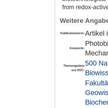
from redox-active
Weitere Angab
Artikel 
Publikationsform:
Photobi
Keywords:
Mechan
500 Na
Themengebiete
aus DDC:
Biowiss
Fakultä
Geowis
Biochem