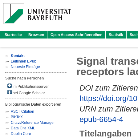
Startseite
Browsen
Open Access Schriftenreihen
Statistik
Suc
Kontakt
Signal trans
Leitlinien EPub
Neueste Einträge
receptors la
Suche nach Personen
DOI zum Zitieren
im Publikationsserver
bei Google Scholar
https://doi.org
Bibliografische Daten exportieren
URN zum Zitiere
ASCII Citation
BibTeX
epub-6654-4
Citavi/Reference Manager
Data Cite XML
Titelangaben
Dublin Core