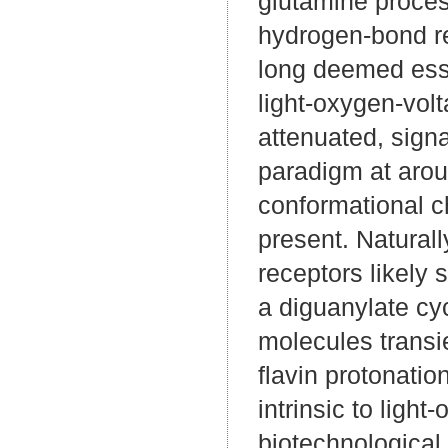
glutamine proces
hydrogen-bond re
long deemed esse
light-oxygen-volt
attenuated, signa
paradigm at aroun
conformational c
present. Naturall
receptors likely
a diguanylate cy
molecules transi
flavin protonati
intrinsic to ligh
biotechnological