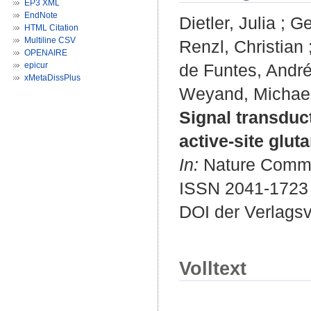
EP3 XML
EndNote
Dietler, Julia
;
Ge
HTML Citation
Multiline CSV
Renzl, Christian
OPENAIRE
epicur
de Funtes, Andr
xMetaDissPlus
Weyand, Michae
Signal transduct
active-site glut
In:
Nature Commun
ISSN 2041-1723
DOI der Verlags
Volltext