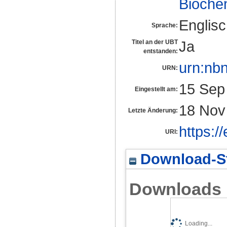
Biochem
Englis
Sprache:
Ja
Titel an der UBT
entstanden:
urn:nb
URN:
15 Sep
Eingestellt am:
18 Nov
Letzte Änderung:
https:/
URI:
Download-St
Downloads
Loading...