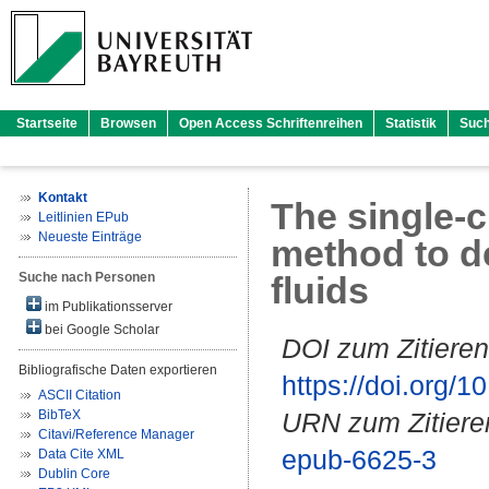
Startseite
Browsen
Open Access Schriftenreihen
Statistik
Suc
Kontakt
The single-c
Leitlinien EPub
Neueste Einträge
method to d
Suche nach Personen
fluids
im Publikationsserver
bei Google Scholar
DOI zum Zitieren
Bibliografische Daten exportieren
https://doi.org
ASCII Citation
BibTeX
URN zum Zitiere
Citavi/Reference Manager
epub-6625-3
Data Cite XML
Dublin Core