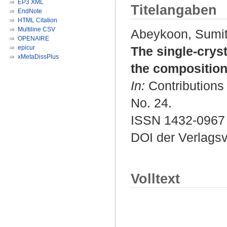
EP3 XML
Titelangaben
EndNote
HTML Citation
Multiline CSV
Abeykoon, Sumi
OPENAIRE
epicur
The single-crys
xMetaDissPlus
the composition 
In:
Contributions 
No. 24.
ISSN 1432-0967
DOI der Verlags
Volltext