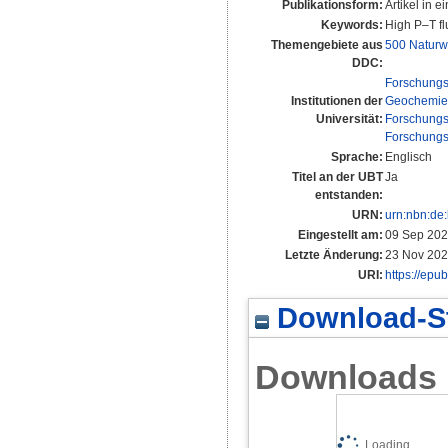
Publikationsform:
Artikel in ei
Keywords:
High P–T fl
Themengebiete aus
500 Naturw
DDC:
Forschungs
Institutionen der
Geochemie 
Universität:
Forschungs
Forschungs
Sprache:
Englisch
Titel an der UBT
Ja
entstanden:
URN:
urn:nbn:de
Eingestellt am:
09 Sep 202
Letzte Änderung:
23 Nov 202
URI:
https://epu
Download-St
Downloads
Loading...