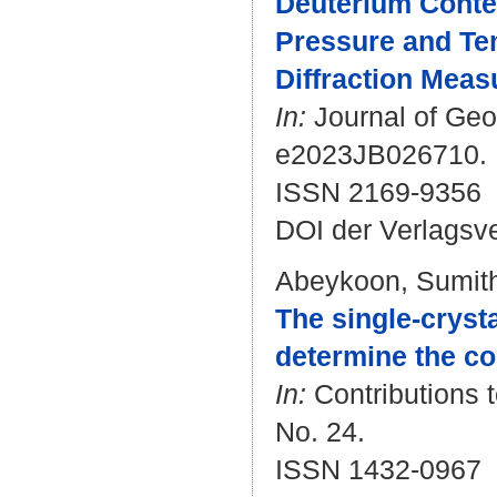
Deuterium Conten
Pressure and Te
Diffraction Mea
In:
Journal of Geop
e2023JB026710.
ISSN 2169-9356
DOI der Verlagsv
Abeykoon, Sumit
The single-cryst
determine the co
In:
Contributions t
No. 24.
ISSN 1432-0967