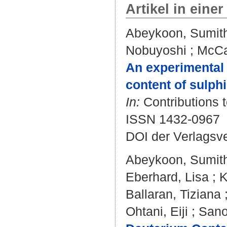
Artikel in einer
Abeykoon, Sumit
Nobuyoshi
;
McCa
An experimental 
content of sulphi
In:
Contributions t
ISSN 1432-0967
DOI der Verlagsv
Abeykoon, Sumit
Eberhard, Lisa
;
K
Ballaran, Tiziana
Ohtani, Eiji
;
Sano