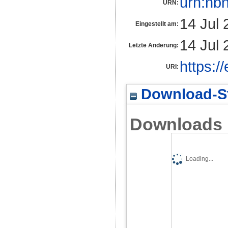
urn:nb
URN:
14 Jul 
Eingestellt am:
14 Jul 
Letzte Änderung:
https:/
URI:
Download-St
Downloads
Loading...