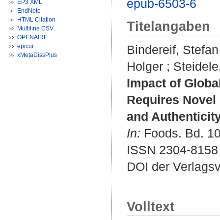
epub-6503-6
EP3 XML
EndNote
HTML Citation
Titelangaben
Multiline CSV
OPENAIRE
epicur
Bindereif, Stefan
xMetaDissPlus
Holger
;
Steidele
Impact of Globa
Requires Novel 
and Authenticity
In:
Foods. Bd. 10 
ISSN 2304-8158
DOI der Verlags
Volltext