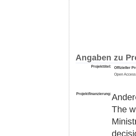
Angaben zu Pr
Projekttitel:
Offizieller Pr
Open Access 
Projektfinanzierung:
Ander
The w
Minist
decisi