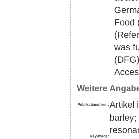
German
Food 
(Refe
was f
(DFG) 
Acces
Weitere Angab
Artikel 
Publikationsform:
barley;
resonan
Keywords: