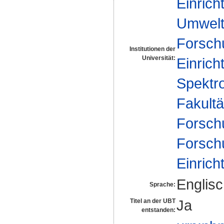
Einrich
Umwelt
Forsch
Institutionen der
Universität:
Einrich
Spektr
Fakultä
Forsch
Forsch
Einrich
Englis
Sprache:
Ja
Titel an der UBT
entstanden: