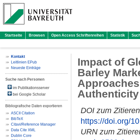
Startseite
Browsen
Open Access Schriftenreihen
Statistik
Suc
Kontakt
Impact of G
Leitlinien EPub
Neueste Einträge
Barley Mark
Suche nach Personen
Approaches 
im Publikationsserver
Authenticity
bei Google Scholar
Bibliografische Daten exportieren
DOI zum Zitieren
ASCII Citation
BibTeX
https://doi.org
Citavi/Reference Manager
URN zum Zitiere
Data Cite XML
Dublin Core