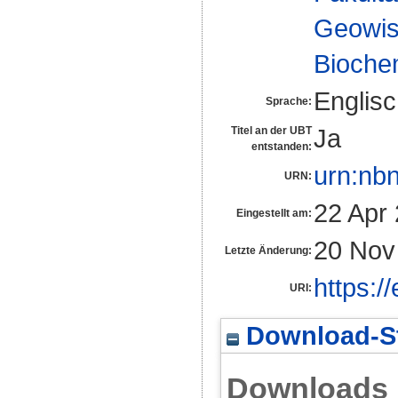
Geowis
Biochem
Englis
Sprache:
Ja
Titel an der UBT
entstanden:
urn:nb
URN:
22 Apr
Eingestellt am:
20 Nov
Letzte Änderung:
https:/
URI:
Download-St
Downloads