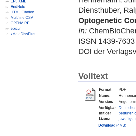
EP3 XML
EndNote
Diensthuber, Ral
HTML Citation
Multiline CSV
Optogenetic Con
OPENAIRE
epicur
In:
ChemBioChem. 
xMetaDissPlus
ISSN 1439-7633
DOI der Verlags
Volltext
Format:
PDF
Name:
Henneman
Version:
Angenomm
Verfügbar
Deutsches
mit der
bedürfen d
Lizenz
jeweilige
Download
(4MB)