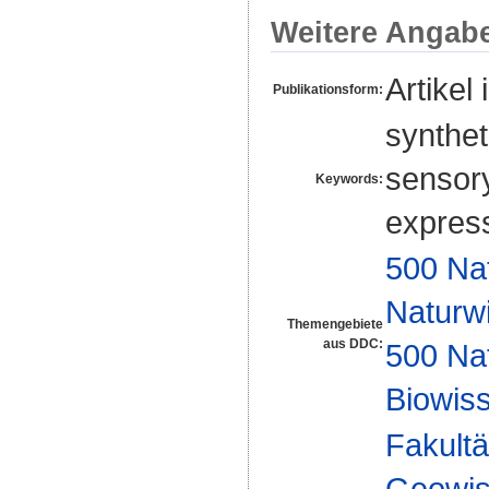
Weitere Angab
Artikel 
Publikationsform:
synthet
sensory
Keywords:
express
500 Na
Naturw
Themengebiete
aus DDC:
500 Na
Biowiss
Fakultä
Geowis