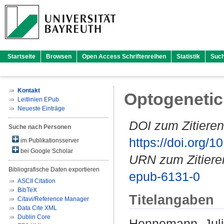
Startseite
Browsen
Open Access Schriftenreihen
Statistik
Suc
Kontakt
Optogenetic 
Leitlinien EPub
Neueste Einträge
DOI zum Zitieren
Suche nach Personen
https://doi.org
im Publikationsserver
bei Google Scholar
URN zum Zitiere
Bibliografische Daten exportieren
epub-6131-0
ASCII Citation
BibTeX
Titelangaben
Citavi/Reference Manager
Data Cite XML
Dublin Core
Hennemann, Jul