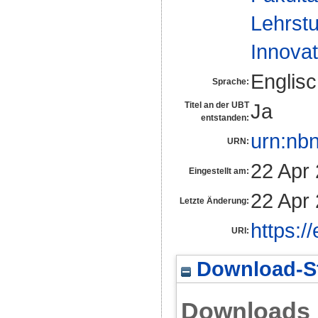
Lehrstu
Innovat
Englis
Sprache:
Ja
Titel an der UBT
entstanden:
urn:nb
URN:
22 Apr
Eingestellt am:
22 Apr
Letzte Änderung:
https:/
URI:
Download-St
Downloads