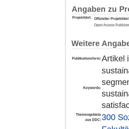
Angaben zu Pr
Projekttitel:
Offizieller Projekttitel
Open Access Publizie
Weitere Angab
Artikel 
Publikationsform:
sustain
segmen
Keywords:
sustain
satisfa
300 So
Themengebiete
aus DDC: