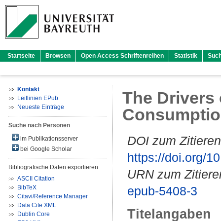
Startseite
Browsen
Open Access Schriftenreihen
Statistik
Suc
Kontakt
The Drivers
Leitlinien EPub
Neueste Einträge
Consumption
Suche nach Personen
DOI zum Zitieren
im Publikationsserver
bei Google Scholar
https://doi.org
Bibliografische Daten exportieren
URN zum Zitiere
ASCII Citation
BibTeX
epub-5408-3
Citavi/Reference Manager
Data Cite XML
Titelangaben
Dublin Core