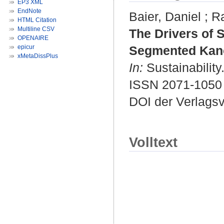
EP3 XML
EndNote
Baier, Daniel
;
Ra
HTML Citation
Multiline CSV
The Drivers of 
OPENAIRE
epicur
Segmented Kano
xMetaDissPlus
In:
Sustainability
ISSN 2071-1050
DOI der Verlags
Volltext