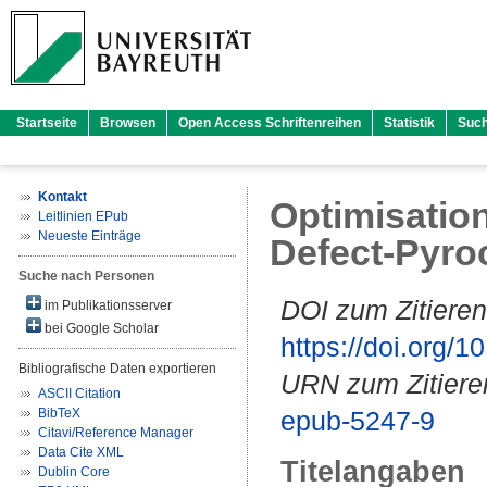
Startseite
Browsen
Open Access Schriftenreihen
Statistik
Suc
Kontakt
Optimisation
Leitlinien EPub
Neueste Einträge
Defect-Pyroc
Suche nach Personen
DOI zum Zitieren
im Publikationsserver
bei Google Scholar
https://doi.org
Bibliografische Daten exportieren
URN zum Zitiere
ASCII Citation
BibTeX
epub-5247-9
Citavi/Reference Manager
Data Cite XML
Titelangaben
Dublin Core