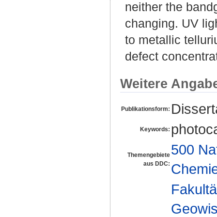
neither the bandg
changing. UV ligh
to metallic tell
defect concentra
Weitere Angab
Disser
Publikationsform:
photoca
Keywords:
500 Na
Themengebiete
aus DDC:
Chemi
Fakultä
Geowis