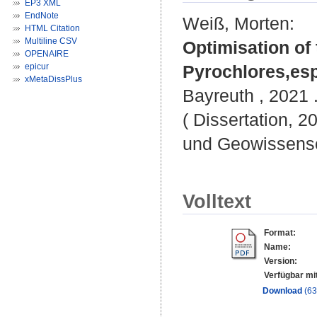
EP3 XML
EndNote
Weiß, Morten
:
HTML Citation
Multiline CSV
Optimisation of 
OPENAIRE
epicur
Pyrochlores,espe
xMetaDissPlus
Bayreuth , 2021 .
( Dissertation, 2
und Geowissensc
Volltext
Format:
Name:
Version:
Verfügbar mi
Download
(6