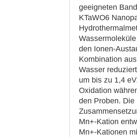
geeigneten Bandp
KTaWO6 Nanoparti
Hydrothermalmeth
Wassermoleküle i
den Ionen-Austa
Kombination aus
Wasser reduziert
um bis zu 1,4 eV.
Oxidation währe
den Proben. Die
Zusammensetzun
Mn+-Kation entw
Mn+-Kationen mit