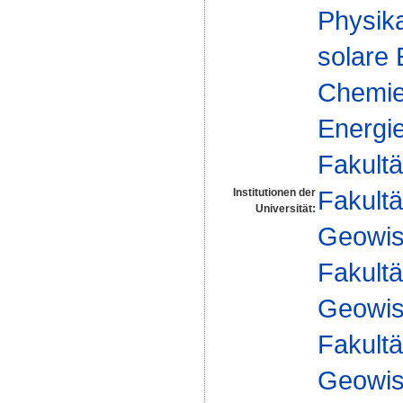
Physika
solare
Chemie 
Energie
Fakultä
Fakultä
Institutionen der
Universität:
Geowis
Fakultä
Geowis
Fakultä
Geowis