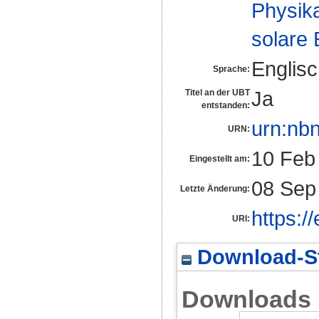
Physika
solare
Englis
Sprache:
Ja
Titel an der UBT
entstanden:
urn:nb
URN:
10 Feb
Eingestellt am:
08 Sep
Letzte Änderung:
https:/
URI:
Download-St
Downloads