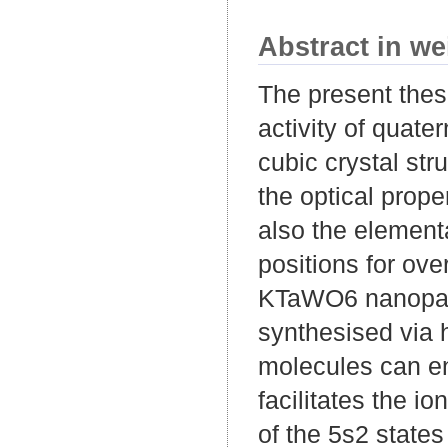
Abstract in we
The present thesi
activity of quate
cubic crystal str
the optical prop
also the elementa
positions for ove
KTaWO6 nanoparti
synthesised via 
molecules can en
facilitates the 
of the 5s2 state