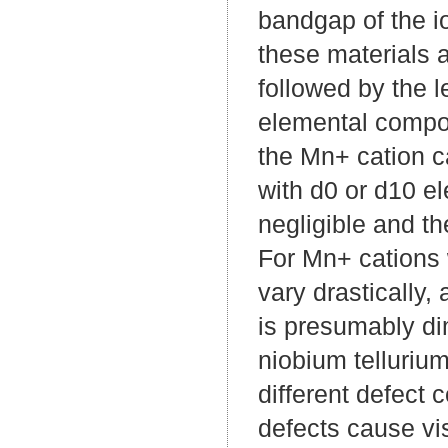
bandgap of the i
these materials a
followed by the 
elemental compo
the Mn+ cation 
with d0 or d10 el
negligible and th
For Mn+ cations wi
vary drastically,
is presumably dim
niobium telluriu
different defect 
defects cause vi