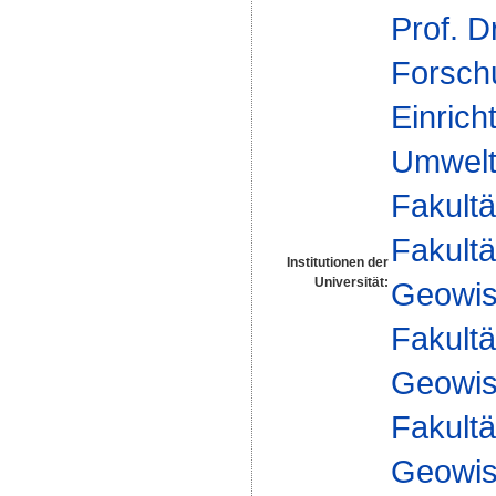
Prof. D
Forsch
Einrich
Umwelt
Fakultä
Fakultä
Institutionen der
Universität:
Geowis
Fakultä
Geowis
Fakultä
Geowis