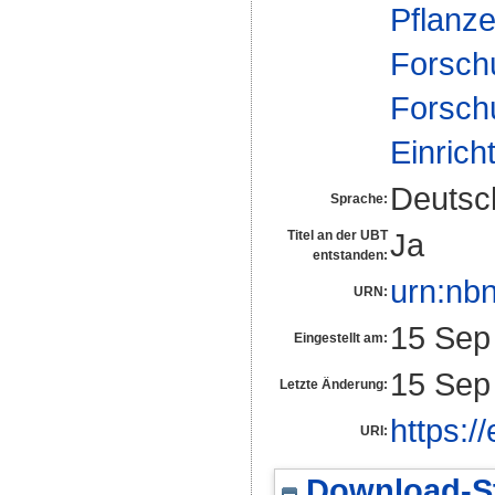
Pflanz
Forsch
Forsch
Einrich
Deutsc
Sprache:
Ja
Titel an der UBT
entstanden:
urn:nb
URN:
15 Sep
Eingestellt am:
15 Sep
Letzte Änderung:
https:/
URI:
Download-St