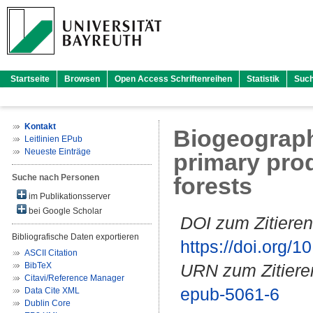
Startseite
Browsen
Open Access Schriftenreihen
Statistik
Suc
Kontakt
Biogeographi
Leitlinien EPub
Neueste Einträge
primary pro
Suche nach Personen
forests
im Publikationsserver
bei Google Scholar
DOI zum Zitieren
Bibliografische Daten exportieren
https://doi.org
ASCII Citation
BibTeX
URN zum Zitiere
Citavi/Reference Manager
epub-5061-6
Data Cite XML
Dublin Core