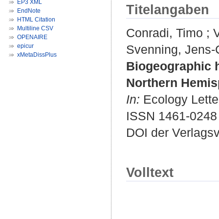
EP3 XML
Titelangaben
EndNote
HTML Citation
Multiline CSV
Conradi, Timo
;
OPENAIRE
epicur
Svenning, Jens-C
xMetaDissPlus
Biogeographic hi
Northern Hemisp
In:
Ecology Letter
ISSN 1461-0248
DOI der Verlags
Volltext