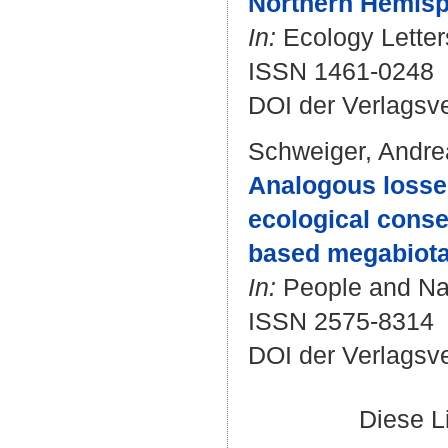
Northern Hemisp
In:
Ecology Letters
ISSN 1461-0248
DOI der Verlagsv
Schweiger, Andre
Analogous losses
ecological conse
based megabiota 
In:
People and Natu
ISSN 2575-8314
DOI der Verlagsv
Diese L