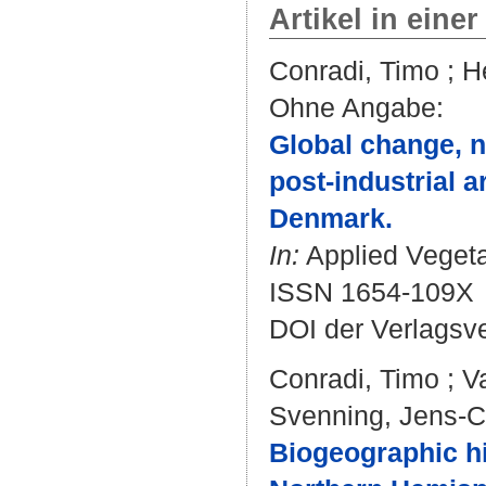
Artikel in einer
Conradi, Timo
;
H
Ohne Angabe:
Global change, n
post-industrial 
Denmark.
In:
Applied Vegetat
ISSN 1654-109X
DOI der Verlagsv
Conradi, Timo
;
V
Svenning, Jens-Ch
Biogeographic his