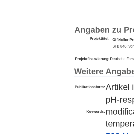
Angaben zu Pr
Projekttitel:
Offizieller Pr
SFB 840: Von
Projektfinanzierung:
Deutsche For
Weitere Angab
Artikel 
Publikationsform:
pH-res
modific
Keywords:
temper