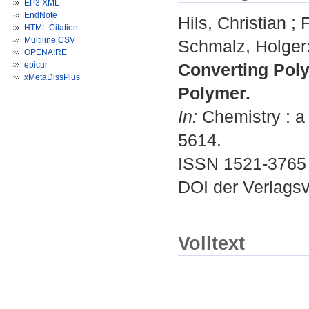
EP3 XML
EndNote
Hils, Christian
;
HTML Citation
Multiline CSV
Schmalz, Holger
OPENAIRE
epicur
Converting Poly
xMetaDissPlus
Polymer.
In:
Chemistry : a 
5614.
ISSN 1521-3765
DOI der Verlags
Volltext