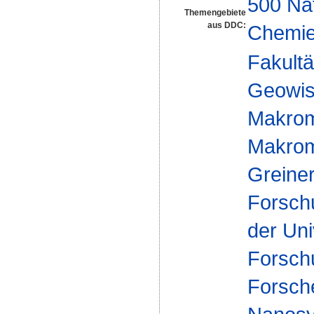
500 Na
Themengebiete
aus DDC:
Chemi
Fakultä
Geowis
Makrom
Makromo
Greine
Forsch
der Uni
Forsch
Forsch