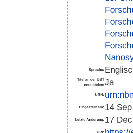
Forsch
Forsch
Forsch
Forsch
Nanosy
Englis
Sprache:
Ja
Titel an der UBT
entstanden:
urn:nb
URN:
14 Sep
Eingestellt am:
17 Dec
Letzte Änderung:
https:/
URI: