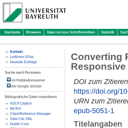
Startseite
Browsen
Open Access Schriftenreihen
Statistik
Suc
Kontakt
Converting P
Leitlinien EPub
Neueste Einträge
Responsive
Suche nach Personen
DOI zum Zitieren
im Publikationsserver
bei Google Scholar
https://doi.org
Bibliografische Daten exportieren
URN zum Zitiere
ASCII Citation
BibTeX
epub-5051-1
Citavi/Reference Manager
Data Cite XML
Titelangaben
Dublin Core