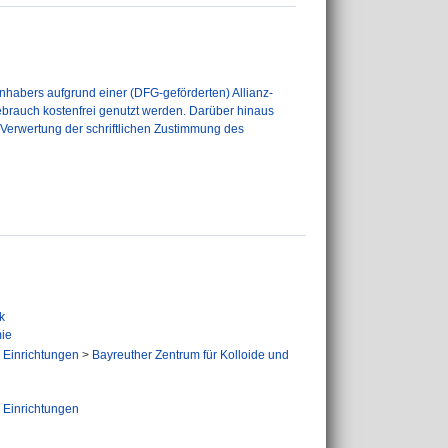
nhabers aufgrund einer (DFG-geförderten) Allianz-
ebrauch kostenfrei genutzt werden. Darüber hinaus
r Verwertung der schriftlichen Zustimmung des
k
ie
e Einrichtungen
>
Bayreuther Zentrum für Kolloide und
e Einrichtungen