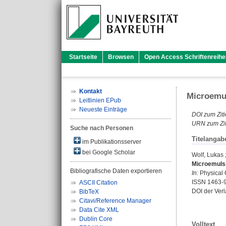
Startseite
Browsen
Open Access Schriftenreihe
Kontakt
Microemul
Leitlinien EPub
Neueste Einträge
DOI zum Ziti
URN zum Zit
Suche nach Personen
Titelangab
im Publikationsserver
bei Google Scholar
Wolf, Lukas
Microemulsio
Bibliografische Daten exportieren
In:
Physical 
ISSN 1463-
ASCII Citation
DOI der Ver
BibTeX
Citavi/Reference Manager
Data Cite XML
Dublin Core
Volltext