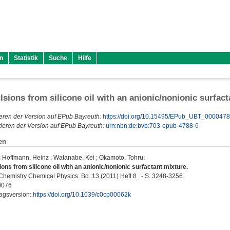
n
Statistik
Suche
Hilfe
sions from silicone oil with an anionic/nonionic surfact
eren der Version auf EPub Bayreuth:
https://doi.org/10.15495/EPub_UBT_000047
ieren der Version auf EPub Bayreuth:
urn:nbn:de:bvb:703-epub-4788-6
en
;
Hoffmann, Heinz
;
Watanabe, Kei
;
Okamoto, Tohru
:
ns from silicone oil with an anionic/nonionic surfactant mixture.
Chemistry Chemical Physics. Bd. 13 (2011) Heft 8 . - S. 3248-3256.
9076
lagsversion:
https://doi.org/10.1039/c0cp00062k