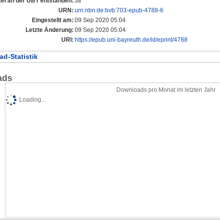
tel an der UBT entstanden:
Ja
URN:
urn:nbn:de:bvb:703-epub-4788-6
Eingestellt am:
09 Sep 2020 05:04
Letzte Änderung:
09 Sep 2020 05:04
URI:
https://epub.uni-bayreuth.de/id/eprint/4788
d-Statistik
ads
Downloads pro Monat im letzten Jahr
Loading...