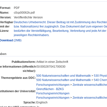
Format:
PDF
Name:
c0cp00062k.pdf
Version:
Veröffentlichte Version
Verfügbar
Deutsches Urheberrecht. Dieser Beitrag ist mit Zustimmung des Rechtei
mit der
bzw. Nationallizenz frei zugänglich. Das Dokument darf zum eigenen G
Lizenz
bedürfen die Vervielfältigung, Bearbeitung, Verbreitung und jede Art de
jeweiligen Rechteinhabers.
Download
(2MB)
aben
Publikationsform:
Artikel in einer Zeitschrift
e Informationen (öffentlich
ISI:000287041700030
sichtbar):
500 Naturwissenschaften und Mathematik
>
530 Physi
Themengebiete aus DDC:
500 Naturwissenschaften und Mathematik
>
540 Chem
Forschungseinrichtungen
>
Zentrale wissenschaftlich
Grenzflächen - BZKG
stitutionen der Universität:
Forschungseinrichtungen
Forschungseinrichtungen
>
Zentrale wissenschaftlich
Sprache:
Englisch