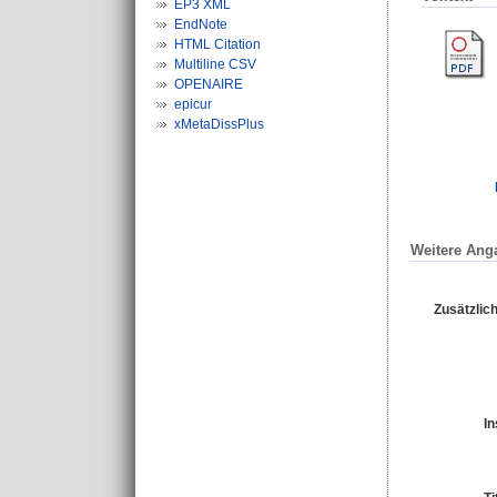
EP3 XML
EndNote
HTML Citation
Multiline CSV
OPENAIRE
epicur
xMetaDissPlus
Weitere Ang
Zusätzlich
In