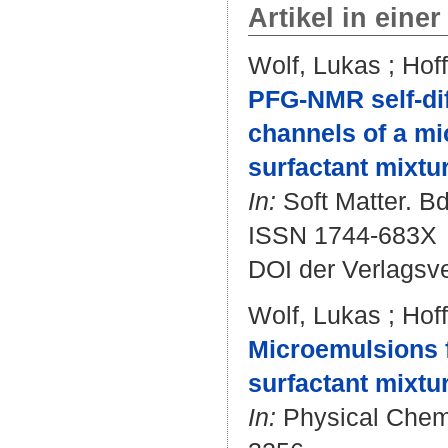
Artikel in einer
Wolf, Lukas
;
Hof
PFG-NMR self-di
channels of a mi
surfactant mixtu
In:
Soft Matter. Bd
ISSN 1744-683X
DOI der Verlagsv
Wolf, Lukas
;
Hof
Microemulsions f
surfactant mixtu
In:
Physical Chemis