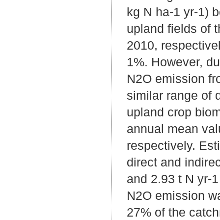
kg N ha-1 yr-1) 
upland fields of
2010, respectivel
1%. However, due 
N2O emission fro
similar range of
upland crop bio
annual mean valu
respectively. Es
direct and indir
and 2.93 t N yr-1
N2O emission was
27% of the catch