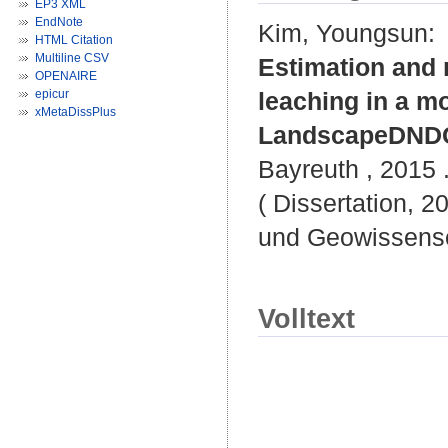
EP3 XML
EndNote
Kim, Youngsun
:
HTML Citation
Multiline CSV
Estimation and 
OPENAIRE
epicur
leaching in a m
xMetaDissPlus
LandscapeDNDC
Bayreuth , 2015 .
( Dissertation, 2
und Geowissensc
Volltext