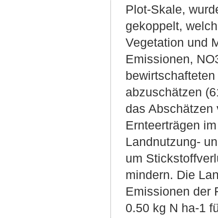
Plot-Skale, wur
gekoppelt, welch
Vegetation und 
Emissionen, NO3
bewirtschaftete
abzuschätzen (61
das Abschätzen
Ernteerträgen i
Landnutzung- un
um Stickstoffver
mindern. Die La
Emissionen der 
0.50 kg N ha-1 f