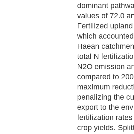
dominant pathwa
values of 72.0 an
Fertilized upland
which accounted f
Haean catchment 
total N fertilizat
N2O emission and
compared to 2009
maximum reductio
penalizing the cu
export to the en
fertilization rat
crop yields. Split