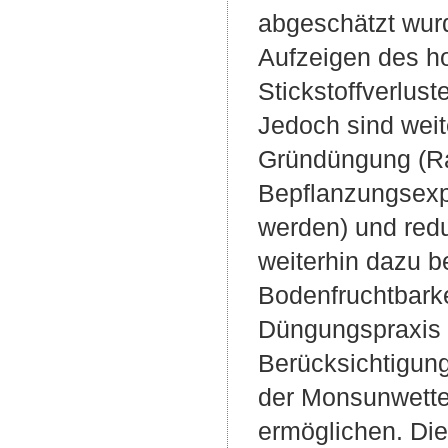
abgeschätzt wurd
Aufzeigen des h
Stickstoffverlus
Jedoch sind weit
Gründüngung (Ra
Bepflanzungsexpe
werden) und redu
weiterhin dazu b
Bodenfruchtbark
Düngungspraxis m
Berücksichtigung
der Monsunwette
ermöglichen. Die