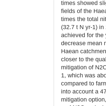
times showed slig
fields of the Hae
times the total n
(32.7 t N yr-1) i
achieved for the
decrease mean ni
Haean catchment 
closer to the qua
mitigation of N2
1, which was ab
compared to farm
into account a 47
mitigation option