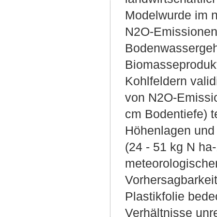
Modelwurde im nä
N2O-Emissionen,
Bodenwassergeha
Biomasseprodukti
Kohlfeldern val
von N2O-Emissio
cm Bodentiefe) t
Höhenlagen und s
(24 - 51 kg N ha
meteorologischen
Vorhersagbarkei
Plastikfolie bed
Verhältnisse unr