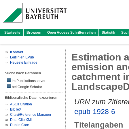
Startseite
Browsen
Open Access Schriftenreihen
Statistik
Suc
Kontakt
Estimation 
Leitlinien EPub
Neueste Einträge
emission and
Suche nach Personen
catchment i
im Publikationsserver
Landscape
bei Google Scholar
Bibliografische Daten exportieren
URN zum Zitiere
ASCII Citation
BibTeX
epub-1928-6
Citavi/Reference Manager
Data Cite XML
Titelangaben
Dublin Core