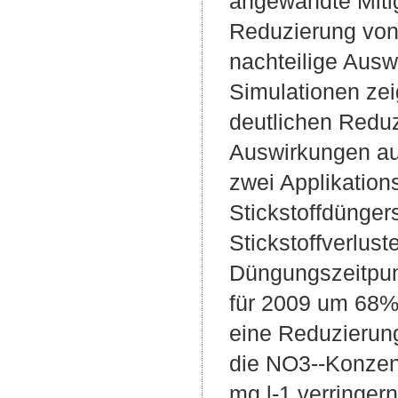
angewandte Mitig
Reduzierung vo
nachteilige Ausw
Simulationen zei
deutlichen Reduz
Auswirkungen auf
zwei Applikation
Stickstoffdünger
Stickstoffverlus
Düngungszeitpun
für 2009 um 68% 
eine Reduzierun
die NO3--Konzen
mg l-1 verringer