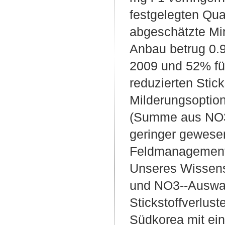
festgelegten Qual
abgeschätzte Mi
Anbau betrug 0.9
2009 und 52% fü
reduzierten Stic
Milderungsoption
(Summe aus NO3
geringer gewesen
Feldmanagementpr
Unseres Wissens 
und NO3--Auswas
Stickstoffverlust
Südkorea mit ei