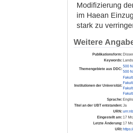
Modifizierung de
im Haean Einzugs
stark zu verringe
Weitere Angab
Publikationsform:
Disse
Keywords:
Landsc
500 N
Themengebiete aus DDC:
500 N
Fakul
Fakul
Institutionen der Universität:
Fakul
Fakul
Sprache:
Engli
Titel an der UBT entstanden:
Ja
URN:
urn:n
Eingestellt am:
17 Mr
Letzte Änderung:
17 Mr
URI:
https: