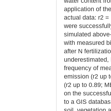
water content fr
application of th
actual data: r2 
were successful
simulated above
with measured bi
after N fertiliza
underestimated, 
frequency of me
emission (r2 up t
(r2 up to 0.89; 
on the successf
to a GIS database
soil, vegetatio