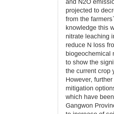
and N2O emissio
projected to dec
from the farmers`
knowledge this w
nitrate leaching 
reduce N loss fr
biogeochemical m
to show the signi
the current crop 
However, further 
mitigation optio
which have been 
Gangwon Province
to increase of soi