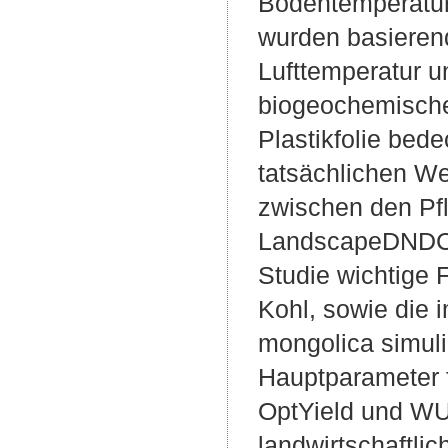
Bodentemperatur
wurden basieren
Lufttemperatur u
biogeochemisch
Plastikfolie bed
tatsächlichen W
zwischen den Pfl
LandscapeDNDC M
Studie wichtige 
Kohl, sowie die
mongolica simul
Hauptparameter 
OptYield und WU
landwirtschaftl