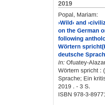
2019
Popal, Mariam
:
›Wild‹ and ›civil
on the German ori
following anthol
Wörtern spricht
deutsche Sprache
In:
Ofuatey-Alaza
Wörtern spricht :
Sprache; Ein krit
2019 . - 3 S.
ISBN 978-3-8977