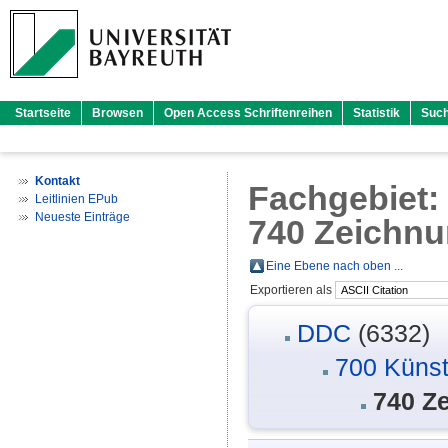
Startseite
Browsen
Open Access Schriftenreihen
Statistik
Suc
Kontakt
Fachgebiet
Leitlinien EPub
Neueste Einträge
740 Zeichnu
Eine Ebene nach oben ...
Exportieren als
DDC
(6332)
700 Künst
740 Z