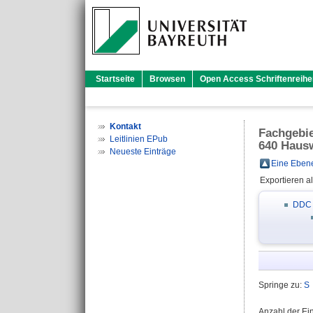
Startseite
Browsen
Open Access Schriftenreihe
Kontakt
Fachgebi
Leitlinien EPub
640 Hausw
Neueste Einträge
Eine Ebene
Exportieren a
DDC
Springe zu:
S
Anzahl der Ei