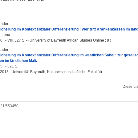
ander
:
cherung im Kontext sozialer Differenzierung : Wer tritt Krankenkassen im länd
, Lena
 . - VIII, 327 S. - (University of Bayreuth African Studies Online ; 8 )
ander
:
cherung im Kontext sozialer Differenzierung im westlichen Sahel : zur gesell
 im ländlichen Mali.
5 . - 321 S.
, 2013 , Universität Bayreuth, Kulturwissenschaftliche Fakultät)
Diese Li
0921/553450