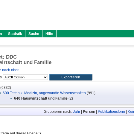
n
Statistik
Suche
Hilfe
et: DDC
irtschaft und Familie
 nach oben ...
ls
(6332)
600 Technik, Medizin, angewandte Wissenschaften
(991)
640 Hauswirtschaft und Familie
(2)
Gruppieren nach:
Jahr
|
Person
|
Publikationsform
|
Kei
nträge auf dieser Ebene:
2
.