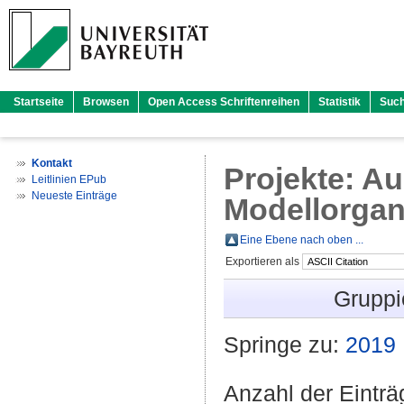
Startseite
Browsen
Open Access Schriftenreihen
Statistik
Suc
Kontakt
Projekte: A
Leitlinien EPub
Neueste Einträge
Modellorga
Eine Ebene nach oben ...
Exportieren als
Gruppi
Springe zu:
2019
Anzahl der Eintr