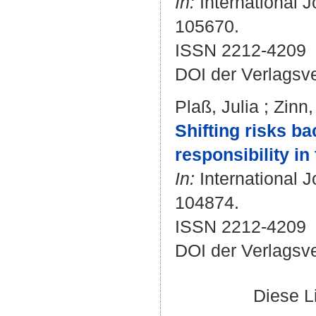
In:
International J
105670.
ISSN 2212-4209
DOI der Verlagsv
Plaß, Julia
;
Zinn,
Shifting risks b
responsibility in
In:
International J
104874.
ISSN 2212-4209
DOI der Verlagsv
Diese L