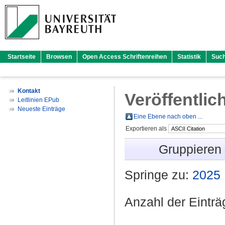
Startseite
Browsen
Open Access Schriftenreihen
Statistik
Suc
Kontakt
Veröffentlic
Leitlinien EPub
Neueste Einträge
Eine Ebene nach oben ...
Exportieren als
Gruppieren
Springe zu:
2025
Anzahl der Eintr