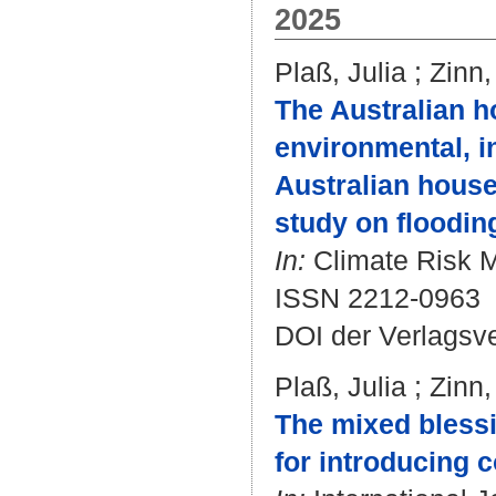
2025
Plaß, Julia
;
Zinn,
The Australian ho
environmental, in
Australian house
study on floodin
In:
Climate Risk M
ISSN 2212-0963
DOI der Verlagsv
Plaß, Julia
;
Zinn,
The mixed blessin
for introducing 