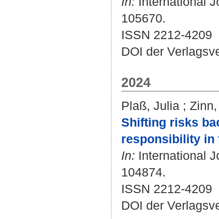
In:
International J
105670.
ISSN 2212-4209
DOI der Verlagsv
2024
Plaß, Julia
;
Zinn,
Shifting risks b
responsibility in
In:
International J
104874.
ISSN 2212-4209
DOI der Verlagsv