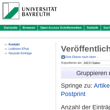
Startseite
Browsen
Open Access Schriftenreihen
Statistik
Suc
Kontakt
Veröffentlic
Leitlinien EPub
Neueste Einträge
Eine Ebene nach oben ...
Exportieren als
Gruppieren
Springe zu:
Artike
Postprint
Anzahl der Eintr