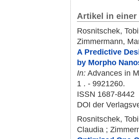
Artikel in einer
Rosnitschek, Tob
Zimmermann, Ma
A Predictive Des
by Morpho Nanos
In:
Advances in Ma
1 . - 9921260.
ISSN 1687-8442
DOI der Verlagsv
Rosnitschek, Tob
Claudia
;
Zimmer