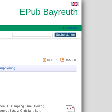
EPub Bayreuth
Anmelden
RSS 1.0
RSS 2.0
ruppierung
zhen
;
Li, Lianpeng
;
Xue, Jiyuan
;
egomo
;
Schulz, Christian
;
Sun,