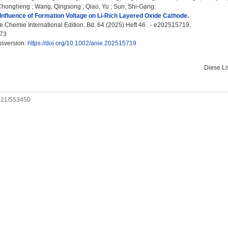
Chongheng
;
Wang, Qingsong
;
Qiao, Yu
;
Sun, Shi-Gang
:
 Influence of Formation Voltage on Li-Rich Layered Oxide Cathode.
Chemie International Edition. Bd. 64 (2025) Heft 46 . - e202515719.
73
gsversion:
https://doi.org/10.1002/anie.202515719
Diese L
0921/553450