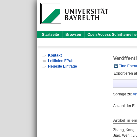
Startseite
Browsen
Open Access Schriftenreihe
Kontakt
Veröffent
Leitlinien EPub
Eine Ebene
Neueste Einträge
Exportieren a
Springe zu:
Ar
Anzahl der Ei
Artikel in ei
Zhang, Kang
Jiao, Wen
;
Li