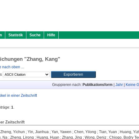
n
Statistik
Suche
Hilfe
lichungen "
Zhang, Kang
"
 nach oben ...
ls
Gruppieren nach:
Publikationsform
|
Jahr
|
Keine G
tikel in einer Zeitschrift
nträge:
1
.
ner Zeitschrift
;
Zheng, Yichun
;
Yin, Jianhua
;
Yan, Yawen
;
Chen, Yilong
;
Tian, Yuan
;
Huang, Yi
u, Na
;
Zheng, Lirong
;
Huang, Huan
;
Zhang, Jing
;
Wong, Deniz
;
Chiogo, Bodry T