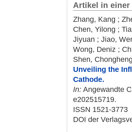
Artikel in einer
Zhang, Kang
;
Zh
Chen, Yilong
;
Ti
Jiyuan
;
Jiao, We
Wong, Deniz
;
Ch
Shen, Chonghen
Unveiling the In
Cathode.
In:
Angewandte Chem
e202515719.
ISSN 1521-3773
DOI der Verlagsv