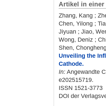
Artikel in einer
Zhang, Kang
;
Zh
Chen, Yilong
;
Ti
Jiyuan
;
Jiao, We
Wong, Deniz
;
Ch
Shen, Chonghen
Unveiling the In
Cathode.
In:
Angewandte Chem
e202515719.
ISSN 1521-3773
DOI der Verlagsv