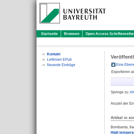
Startseite
Browsen
Open Access Schriftenreihe
Kontakt
Veröffent
Leitlinien EPub
Eine Ebene
Neueste Einträge
Exportieren a
Springe zu:
Ar
Anzahl der Ei
Artikel in ei
Bombarda, Ila
High temperat