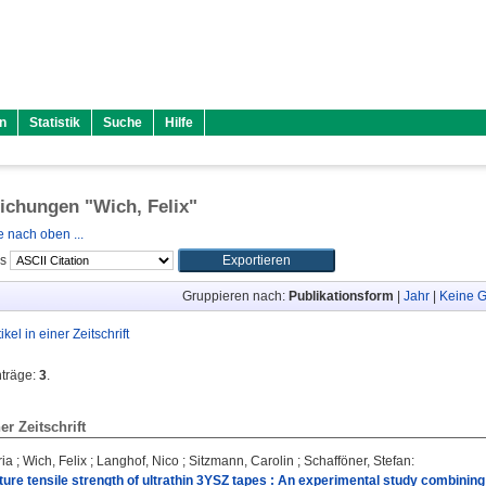
n
Statistik
Suche
Hilfe
lichungen "
Wich, Felix
"
 nach oben ...
ls
Gruppieren nach:
Publikationsform
|
Jahr
|
Keine G
tikel in einer Zeitschrift
nträge:
3
.
ner Zeitschrift
ria
;
Wich, Felix
;
Langhof, Nico
;
Sitzmann, Carolin
;
Schafföner, Stefan
:
ure tensile strength of ultrathin 3YSZ tapes : An experimental study combining