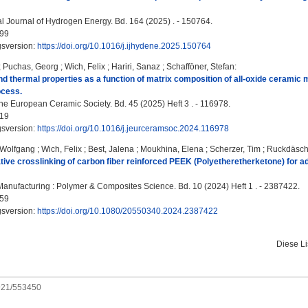
al Journal of Hydrogen Energy. Bd. 164 (2025) . - 150764.
99
gsversion:
https://doi.org/10.1016/j.ijhydene.2025.150764
;
Puchas, Georg
;
Wich, Felix
;
Hariri, Sanaz
;
Schafföner, Stefan
:
d thermal properties as a function of matrix composition of all-oxide ceramic 
rocess.
the European Ceramic Society. Bd. 45 (2025) Heft 3 . - 116978.
19
gsversion:
https://doi.org/10.1016/j.jeurceramsoc.2024.116978
 Wolfgang
;
Wich, Felix
;
Best, Jalena
;
Moukhina, Elena
;
Scherzer, Tim
;
Ruckdäsche
ive crosslinking of carbon fiber reinforced PEEK (Polyetheretherketone) for 
nufacturing : Polymer & Composites Science. Bd. 10 (2024) Heft 1 . - 2387422.
59
gsversion:
https://doi.org/10.1080/20550340.2024.2387422
Diese L
0921/553450