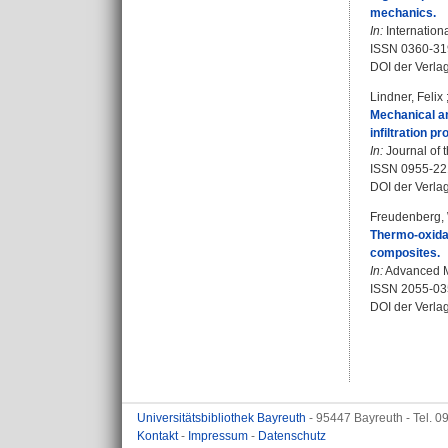
mechanics.
In:
Internation
ISSN 0360-31
DOI der Verla
Lindner, Felix
Mechanical an
infiltration p
In:
Journal of 
ISSN 0955-22
DOI der Verla
Freudenberg,
Thermo-oxidat
composites.
In:
Advanced Ma
ISSN 2055-03
DOI der Verla
Universitätsbibliothek Bayreuth
- 95447 Bayreuth - Tel. 
Kontakt
-
Impressum
-
Datenschutz