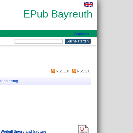
EPub Bayreuth
Anmelden
RSS 1.0
RSS 2.0
ruppierung
 Weibull theory and fracture