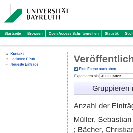
Startseite
Browsen
Open Access Schriftenreihen
Statistik
Suc
Kontakt
Veröffentlic
Leitlinien EPub
Neueste Einträge
Eine Ebene nach oben ...
Exportieren als
Gruppieren
Anzahl der Eintr
Müller, Sebastia
;
Bächer, Christia